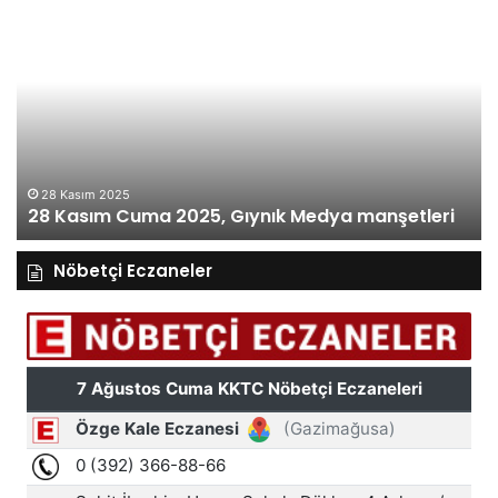
28
27
Kasım
Ka
Cuma
Pe
2025,
20
Gıynık
Gı
Medya
M
manşetleri
ma
28 Kasım 2025
28 Kasım Cuma 2025, Gıynık Medya manşetleri
Nöbetçi Eczaneler