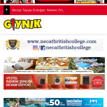
Recep Tayyip Erdoğan: Mekke Ortak Savunma Anlaşması hiçbir ülkeyi hedef almıyor