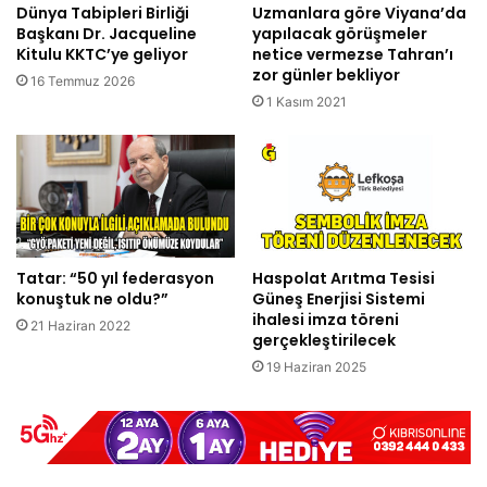
Dünya Tabipleri Birliği
Uzmanlara göre Viyana’da
Başkanı Dr. Jacqueline
yapılacak görüşmeler
Kitulu KKTC’ye geliyor
netice vermezse Tahran’ı
zor günler bekliyor
16 Temmuz 2026
1 Kasım 2021
Tatar: “50 yıl federasyon
Haspolat Arıtma Tesisi
konuştuk ne oldu?”
Güneş Enerjisi Sistemi
ihalesi imza töreni
21 Haziran 2022
gerçekleştirilecek
19 Haziran 2025