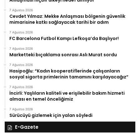
Anlaşması hiçbir ülkeyi hedef almıyor
7 Ağustos 2026
Cevdet Yılmaz: Mekke Anlaşması bölgenin güvenlik
mimarisine katkı sağlayacak tarihi bir adım
7 Ağustos 2026
FC Barcelona Futbol Kampı Lefkoşa’da Başlıyor!
7 Ağustos 2026
Marketteki bıçaklama sonrası Aslı Murat sordu
7 Ağustos 2026
Hasipoğlu: “Kadın kooperatiflerinde çalışanların
sosyal sigorta primlerinin tamamını karşılayacağız”
7 Ağustos 2026
İncirli: Yaşlıların kaliteli ve erişilebilir bakım hizmeti
alması en temel önceliğimiz
7 Ağustos 2026
Sürücüyü gizlemek için yalan söyledi
E-Gazete