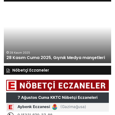
28
27
Kasım
Ka
Cuma
Pe
2025,
20
Gıynık
Gı
Medya
M
manşetleri
ma
28 Kasım 2025
28 Kasım Cuma 2025, Gıynık Medya manşetleri
Nöbetçi Eczaneler