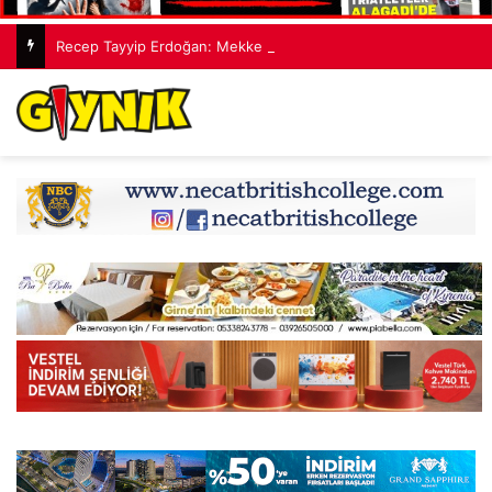
Recep Tayyip Erdoğan: Mekke Ortak Savunma Anlaşması hiçbir ülkeyi hedef almıyor