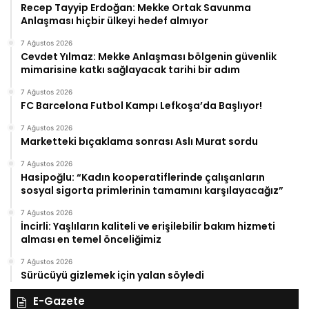
Recep Tayyip Erdoğan: Mekke Ortak Savunma
Anlaşması hiçbir ülkeyi hedef almıyor
7 Ağustos 2026
Cevdet Yılmaz: Mekke Anlaşması bölgenin güvenlik
mimarisine katkı sağlayacak tarihi bir adım
7 Ağustos 2026
FC Barcelona Futbol Kampı Lefkoşa’da Başlıyor!
7 Ağustos 2026
Marketteki bıçaklama sonrası Aslı Murat sordu
7 Ağustos 2026
Hasipoğlu: “Kadın kooperatiflerinde çalışanların
sosyal sigorta primlerinin tamamını karşılayacağız”
7 Ağustos 2026
İncirli: Yaşlıların kaliteli ve erişilebilir bakım hizmeti
alması en temel önceliğimiz
7 Ağustos 2026
Sürücüyü gizlemek için yalan söyledi
E-Gazete