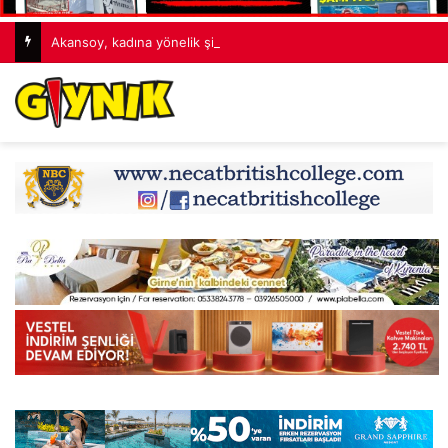
Akansoy, kadına yönelik şiddetin bireysel suçlar üzerinden değerlendirilemeyeceğine dikkat çekti