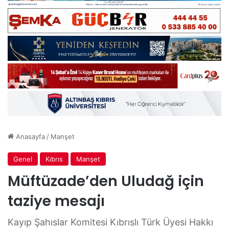
Anasayfa
/
Manşet
Genel
Kıbrıs
Manşet
Müftüzade’den Uludağ için
taziye mesajı
Kayıp Şahıslar Komitesi Kıbrıslı Türk Üyesi Hakkı