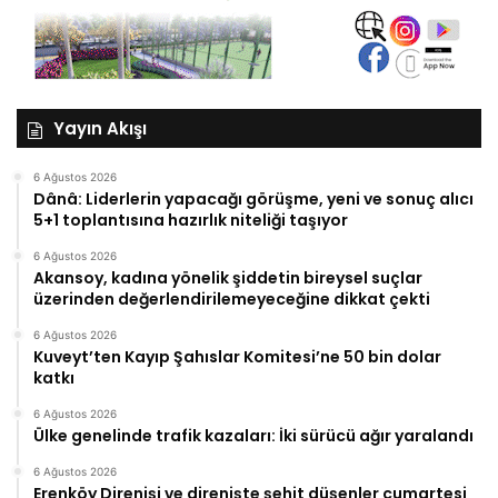
Yayın Akışı
6 Ağustos 2026
Dânâ: Liderlerin yapacağı görüşme, yeni ve sonuç alıcı
5+1 toplantısına hazırlık niteliği taşıyor
6 Ağustos 2026
Akansoy, kadına yönelik şiddetin bireysel suçlar
üzerinden değerlendirilemeyeceğine dikkat çekti
6 Ağustos 2026
Kuveyt’ten Kayıp Şahıslar Komitesi’ne 50 bin dolar
katkı
6 Ağustos 2026
Ülke genelinde trafik kazaları: İki sürücü ağır yaralandı
6 Ağustos 2026
Erenköy Direnişi ve direnişte şehit düşenler cumartesi