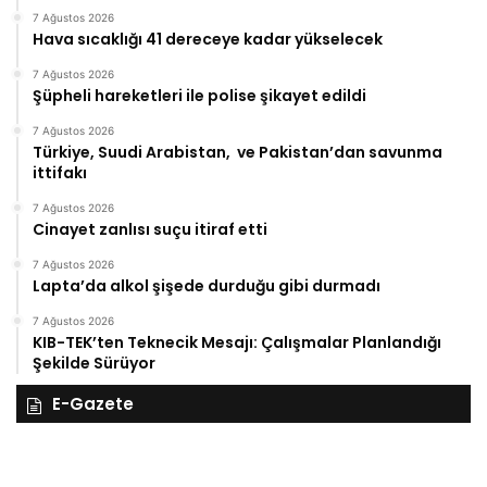
7 Ağustos 2026
Hava sıcaklığı 41 dereceye kadar yükselecek
7 Ağustos 2026
Şüpheli hareketleri ile polise şikayet edildi
7 Ağustos 2026
Türkiye, Suudi Arabistan, ve Pakistan’dan savunma
ittifakı
7 Ağustos 2026
Cinayet zanlısı suçu itiraf etti
7 Ağustos 2026
Lapta’da alkol şişede durduğu gibi durmadı
7 Ağustos 2026
KIB-TEK’ten Teknecik Mesajı: Çalışmalar Planlandığı
Şekilde Sürüyor
E-Gazete
28
27
Kasım
Ka