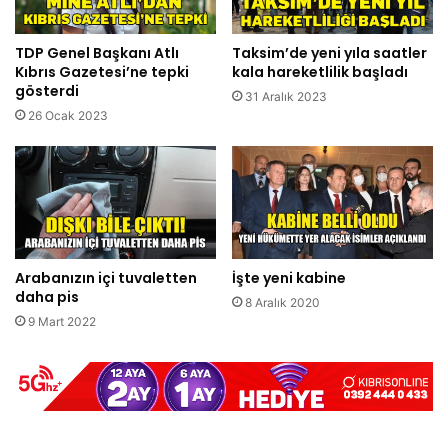
TDP Genel Başkanı Atlı
Taksim’de yeni yıla saatler
Kıbrıs Gazetesi’ne tepki
kala hareketlilik başladı
gösterdi
31 Aralık 2023
26 Ocak 2023
Arabanızın içi tuvaletten
İşte yeni kabine
daha pis
8 Aralık 2020
9 Mart 2022