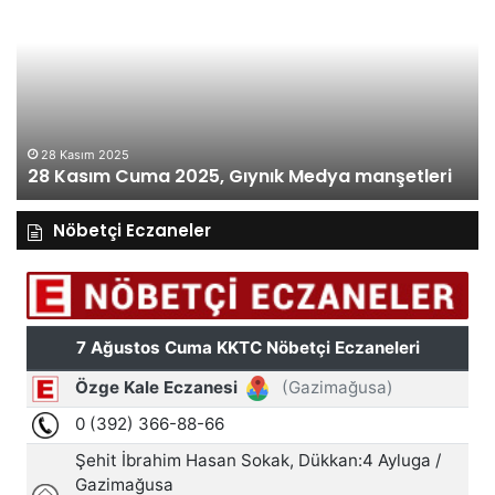
Cuma
Pe
2025,
20
Gıynık
Gı
Medya
M
manşetleri
ma
28 Kasım 2025
28 Kasım Cuma 2025, Gıynık Medya manşetleri
Nöbetçi Eczaneler