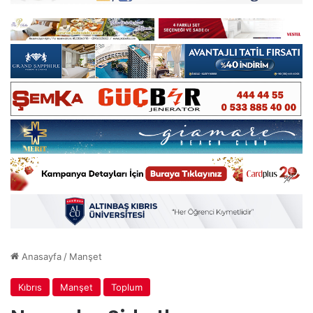
Anasayfa
/
Manşet
Kıbrıs
Manşet
Toplum