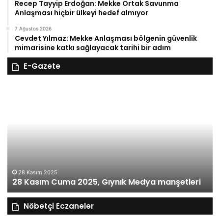
Recep Tayyip Erdoğan: Mekke Ortak Savunma
Anlaşması hiçbir ülkeyi hedef almıyor
7 Ağustos 2026
Cevdet Yılmaz: Mekke Anlaşması bölgenin güvenlik
mimarisine katkı sağlayacak tarihi bir adım
E-Gazete
28
27
Kasım
Ka
Cuma
Pe
2025,
20
Gıynık
Gı
Medya
M
manşetleri
ma
28 Kasım 2025
28 Kasım Cuma 2025, Gıynık Medya manşetleri
Nöbetçi Eczaneler