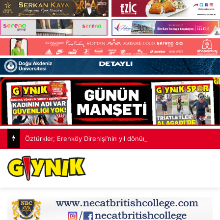
Öztürkler, Erenköy Direnişi’nin yıl dönümü dolayısıyla mesaj yayımladı