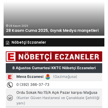
2025,
20
Gıynık
Gı
Medya
M
manşetleri
ma
28 Kasım 2025
28 Kasım Cuma 2025, Gıynık Medya manşetleri
Nöbetçi Eczaneler