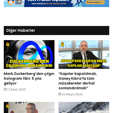
Diğer Haberler
Mark Zuckerberg’den çılgın
“Kapılar kapatılmalı,
hologram fikri: 5 yıla
Güney Kıbrıs’la tüm
geliyor
müzakereler derhal
sonlandırılmalı”
12 Ekim 2022
22 Mayıs 2025