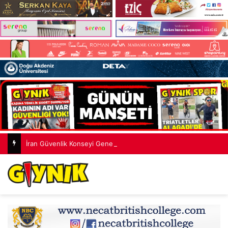
İran Güvenlik Konseyi Genel Sekreteri: ABD davranışlarını düzeltene kadar Hürmüz Boğazı açılmayacak