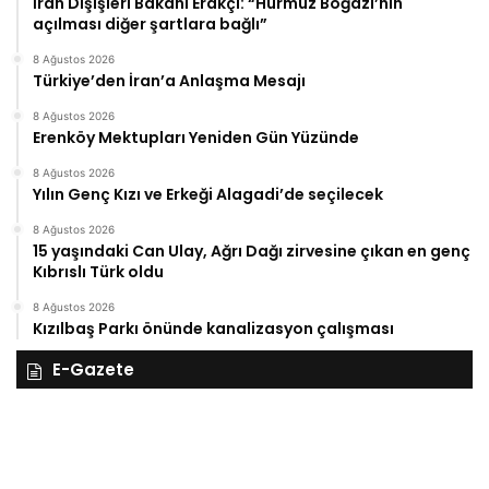
İran Dışişleri Bakanı Erakçi: “Hürmüz Boğazı’nın
açılması diğer şartlara bağlı”
8 Ağustos 2026
Türkiye’den İran’a Anlaşma Mesajı
8 Ağustos 2026
Erenköy Mektupları Yeniden Gün Yüzünde
8 Ağustos 2026
Yılın Genç Kızı ve Erkeği Alagadi’de seçilecek
8 Ağustos 2026
15 yaşındaki Can Ulay, Ağrı Dağı zirvesine çıkan en genç
Kıbrıslı Türk oldu
8 Ağustos 2026
Kızılbaş Parkı önünde kanalizasyon çalışması
E-Gazete
28
27
Kasım
Ka
Cuma
Pe