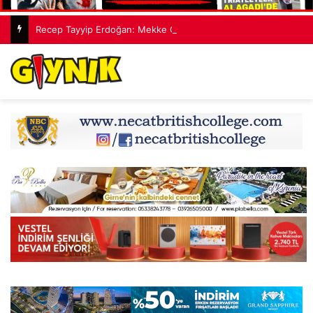
Recep Tayyip Erdoğan: Mekke Ortak Savunma Anlaşması hiçbir ülkeyi hedef almıyor