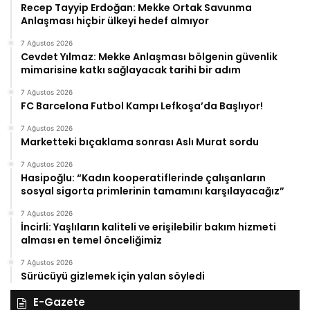
Recep Tayyip Erdoğan: Mekke Ortak Savunma
Anlaşması hiçbir ülkeyi hedef almıyor
7 Ağustos 2026
Cevdet Yılmaz: Mekke Anlaşması bölgenin güvenlik
mimarisine katkı sağlayacak tarihi bir adım
7 Ağustos 2026
FC Barcelona Futbol Kampı Lefkoşa’da Başlıyor!
7 Ağustos 2026
Marketteki bıçaklama sonrası Aslı Murat sordu
7 Ağustos 2026
Hasipoğlu: “Kadın kooperatiflerinde çalışanların
sosyal sigorta primlerinin tamamını karşılayacağız”
7 Ağustos 2026
İncirli: Yaşlıların kaliteli ve erişilebilir bakım hizmeti
alması en temel önceliğimiz
7 Ağustos 2026
Sürücüyü gizlemek için yalan söyledi
E-Gazete