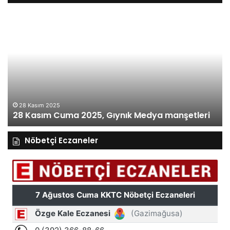
28
27
Kasım
Ka
Cuma
Pe
2025,
20
Gıynık
Gı
Medya
M
manşetleri
ma
28 Kasım 2025
28 Kasım Cuma 2025, Gıynık Medya manşetleri
Nöbetçi Eczaneler