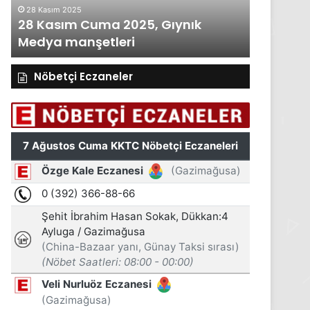
28 Kasım 2025
27 Kasım 2
28 Kasım Cuma 2025, Gıynık
27 Kası
Medya manşetleri
Medya m
Nöbetçi Eczaneler