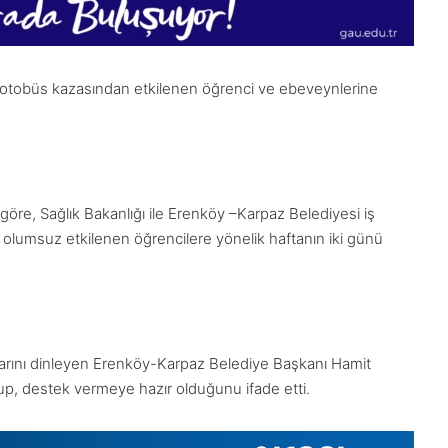
otobüs kazasından etkilenen öğrenci ve ebeveynlerine
öre, Sağlık Bakanlığı ile Erenköy –Karpaz Belediyesi iş
 olumsuz etkilenen öğrencilere yönelik haftanın iki günü
1
Aralık
nlarını dinleyen Erenköy-Karpaz Belediye Başkanı Hamit
Pazartesi
2025,
olup, destek vermeye hazır olduğunu ifade etti.
Gıynık
Medya
manşetleri