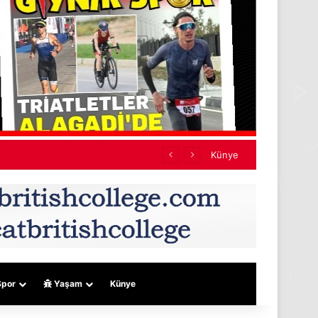
Künye
por
Yaşam
Künye