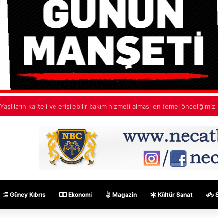
yü gizlemek için yalan söyledi
Güney Kıbrıs
Ekonomi
Magazin
Kültür Sanat
S