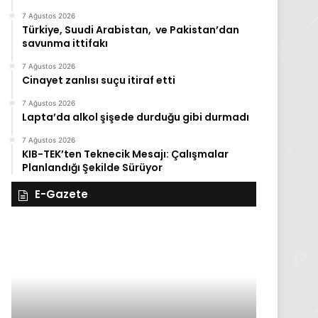
7 Ağustos 2026
Türkiye, Suudi Arabistan, ve Pakistan’dan
savunma ittifakı
7 Ağustos 2026
Cinayet zanlısı suçu itiraf etti
7 Ağustos 2026
Lapta’da alkol şişede durduğu gibi durmadı
7 Ağustos 2026
KIB-TEK’ten Teknecik Mesajı: Çalışmalar
Planlandığı Şekilde Sürüyor
E-Gazete
28
27
Kasım
Kasım
Cuma
Perşembe
2025,
2025,
Gıynık
Gıynık
Medya
Medya
manşetleri
manşetleri