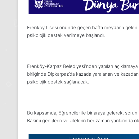
Erenköy Lisesi önünde geçen hafta meydana gelen 
psikolojik destek verilmeye başlandı.
Erenköy-Karpaz Belediyesi’nden yapılan açıklamaya g
birliğinde Dipkarpaz’da kazada yaralanan ve kazadan
psikolojik destek sağlanacak.
24
Kasım
Bu kapsamda, öğrenciler ile bir araya gelerek, soru
Pazartesi
2025,
Bakırcı gençlerin ve ailelerin her zaman yanlarında 
Gıynık
Medya
manşetleri