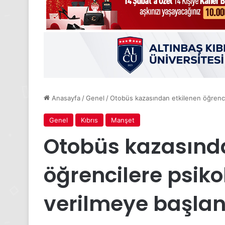
Anasayfa
/
Genel
/
Otobüs kazasından etkilenen öğrencil
Genel
Kıbrıs
Manşet
Otobüs kazasında
öğrencilere psiko
verilmeye başlan