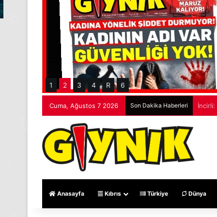
1
2
3
4
R
6
Cuma, Ağustos 7 2026
Son Dakika Haberleri
Sürücü
Anasayfa
Kıbrıs
Türkiye
Dünya