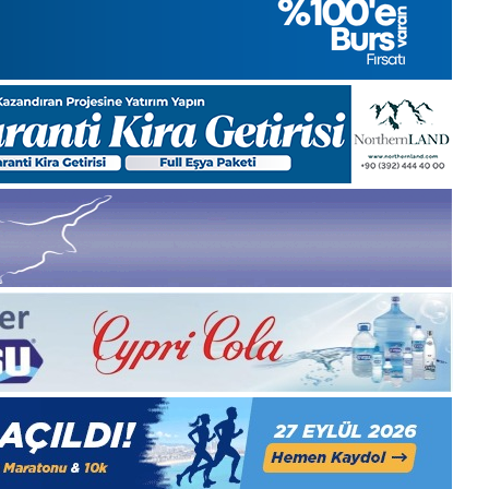
1 Aralık 2025
5, Gıynık
1 Aralık Pazartesi 2025, Gıynık
Medya manşetleri