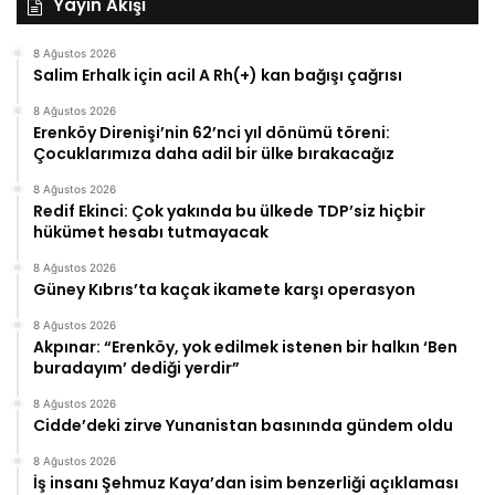
Yayın Akışı
8 Ağustos 2026
Salim Erhalk için acil A Rh(+) kan bağışı çağrısı
8 Ağustos 2026
Erenköy Direnişi’nin 62’nci yıl dönümü töreni:
Çocuklarımıza daha adil bir ülke bırakacağız
8 Ağustos 2026
Redif Ekinci: Çok yakında bu ülkede TDP’siz hiçbir
hükümet hesabı tutmayacak
8 Ağustos 2026
Güney Kıbrıs’ta kaçak ikamete karşı operasyon
8 Ağustos 2026
Akpınar: “Erenköy, yok edilmek istenen bir halkın ‘Ben
buradayım’ dediği yerdir”
8 Ağustos 2026
Cidde’deki zirve Yunanistan basınında gündem oldu
8 Ağustos 2026
İş insanı Şehmuz Kaya’dan isim benzerliği açıklaması