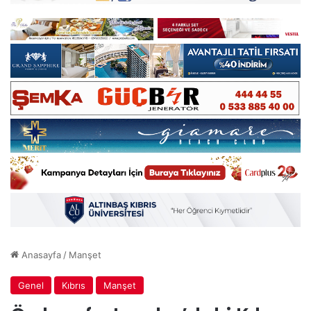
Anasayfa
/
Manşet
Genel
Kıbrıs
Manşet