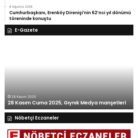
8 Ağustos 2026
Cumhurbaşkanı, Erenköy Direnişi’nin 62’nci yıl dönümü
töreninde konuştu
E-Gazete
28
27
Kasım
Ka
Cuma
Pe
2025,
20
Gıynık
Gı
Medya
M
manşetleri
ma
28 Kasım 2025
28 Kasım Cuma 2025, Gıynık Medya manşetleri
Nöbetçi Eczaneler