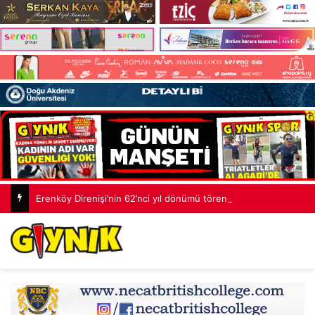
Erenköy Direnişi’nin 62’nci yıl dönümü töreni: Çocuklarımıza daha adil bir ülke bırakacağız