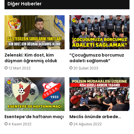
Diğer Haberler
Zelenski: Kim dost, kim
“Çocuğumuza borcumuz
düşman öğrenmiş olduk
adaleti sağlamak”
12 Mart 2022
20 Şubat 2023
Esentepe’de haftanın maçı
Meclis önünde arbede…
4 Kasım 2022
24 Ağustos 2022