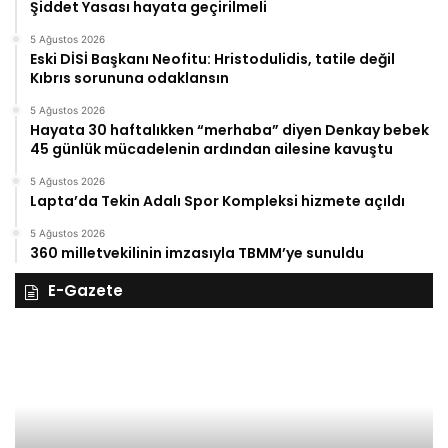
Şiddet Yasası hayata geçirilmeli
5 Ağustos 2026
Eski DİSİ Başkanı Neofitu: Hristodulidis, tatile değil
Kıbrıs sorununa odaklansın
5 Ağustos 2026
Hayata 30 haftalıkken “merhaba” diyen Denkay bebek
45 günlük mücadelenin ardından ailesine kavuştu
5 Ağustos 2026
Lapta’da Tekin Adalı Spor Kompleksi hizmete açıldı
5 Ağustos 2026
360 milletvekilinin imzasıyla TBMM’ye sunuldu
E-Gazete
27
Kasım
Perşembe
2025,
Gıynık
Medya