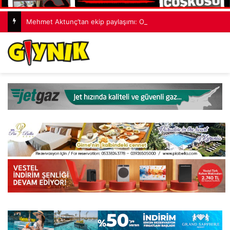
Mehmet Aktunç’tan ekip paylaşımı: Ortak akıl, cesur fikirler, umut dolu projeler