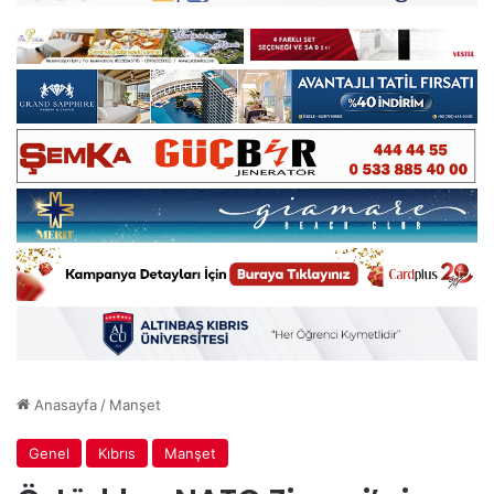
Anasayfa
/
Manşet
Genel
Kıbrıs
Manşet