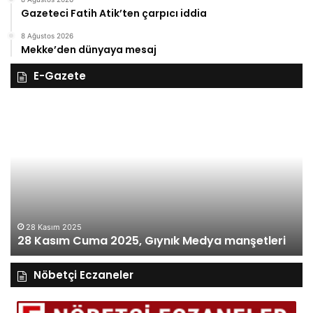
Gazeteci Fatih Atik’ten çarpıcı iddia
8 Ağustos 2026
Mekke’den dünyaya mesaj
E-Gazete
28
27
Kasım
Ka
Cuma
Pe
2025,
20
Gıynık
Gı
Medya
M
manşetleri
ma
28 Kasım 2025
28 Kasım Cuma 2025, Gıynık Medya manşetleri
Nöbetçi Eczaneler