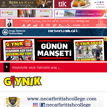
Alayköy’de seyir halindeki araç alev aldı