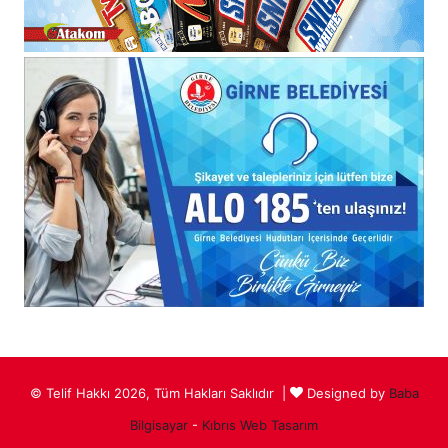
© Telif Hakkı 2026, Tüm Hakları Saklıdır |
Designed by
Baba
Bilgisayar
-
Kıbrıs Web Tasarım