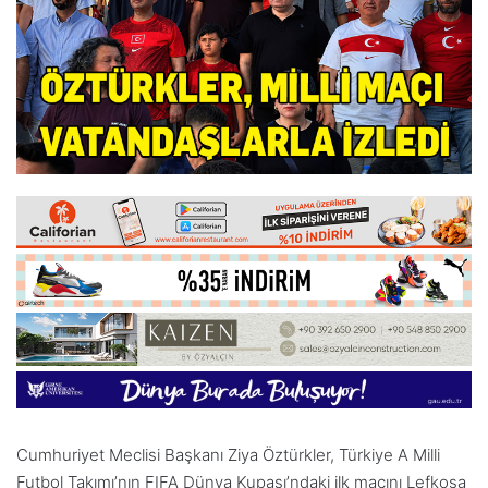
Cumhuriyet Meclisi Başkanı Ziya Öztürkler, Türkiye A Milli
Futbol Takımı’nın FIFA Dünya Kupası’ndaki ilk maçını Lefkoşa