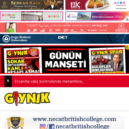
Ercan’da valiz kontrolünde metamfetamin ele geçirildi