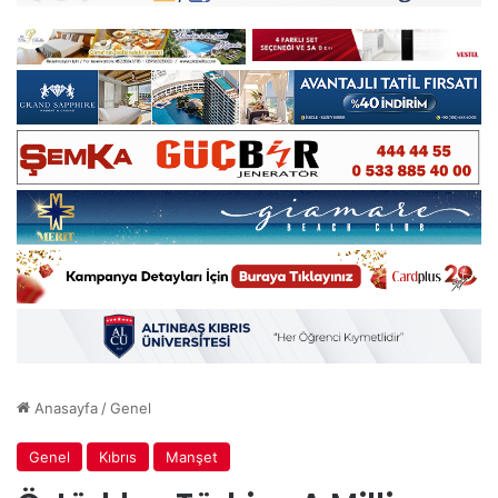
Anasayfa
/
Genel
Genel
Kıbrıs
Manşet