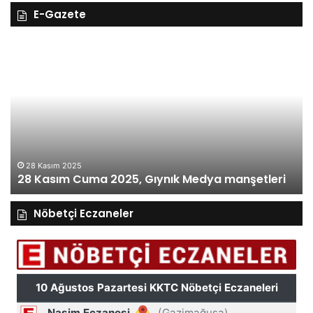
E-Gazete
28
27
Kasım
Ka
Cuma
Pe
2025,
20
Gıynık
Gı
Medya
M
manşetleri
ma
28 Kasım 2025
28 Kasım Cuma 2025, Gıynık Medya manşetleri
Nöbetçi Eczaneler