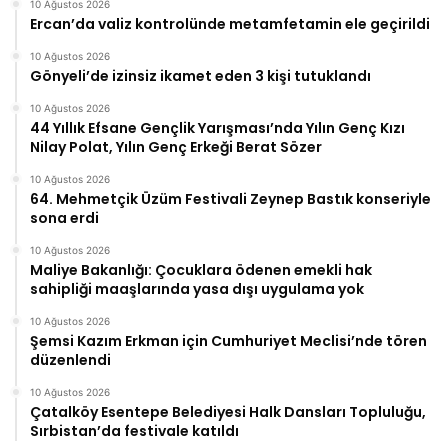
10 Ağustos 2026
Ercan’da valiz kontrolünde metamfetamin ele geçirildi
10 Ağustos 2026
Gönyeli’de izinsiz ikamet eden 3 kişi tutuklandı
10 Ağustos 2026
44 Yıllık Efsane Gençlik Yarışması’nda Yılın Genç Kızı
Nilay Polat, Yılın Genç Erkeği Berat Sözer
10 Ağustos 2026
64. Mehmetçik Üzüm Festivali Zeynep Bastık konseriyle
sona erdi
10 Ağustos 2026
Maliye Bakanlığı: Çocuklara ödenen emekli hak
sahipliği maaşlarında yasa dışı uygulama yok
10 Ağustos 2026
Şemsi Kazım Erkman için Cumhuriyet Meclisi’nde tören
düzenlendi
10 Ağustos 2026
Çatalköy Esentepe Belediyesi Halk Dansları Topluluğu,
Sırbistan’da festivale katıldı