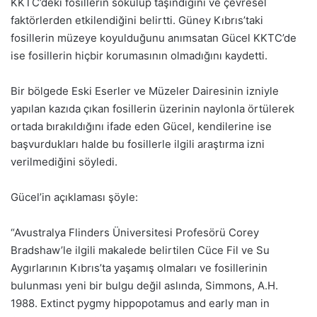
KKTC’deki fosillerin sökülüp taşındığını ve çevresel
faktörlerden etkilendiğini belirtti. Güney Kıbrıs’taki
fosillerin müzeye koyulduğunu anımsatan Gücel KKTC’de
ise fosillerin hiçbir korumasının olmadığını kaydetti.
Bir bölgede Eski Eserler ve Müzeler Dairesinin izniyle
yapılan kazıda çıkan fosillerin üzerinin naylonla örtülerek
ortada bırakıldığını ifade eden Gücel, kendilerine ise
başvurdukları halde bu fosillerle ilgili araştırma izni
verilmediğini söyledi.
Gücel’in açıklaması şöyle:
“Avustralya Flinders Üniversitesi Profesörü Corey
Bradshaw’le ilgili makalede belirtilen Cüce Fil ve Su
Aygırlarının Kıbrıs’ta yaşamış olmaları ve fosillerinin
bulunması yeni bir bulgu değil aslında, Simmons, A.H.
1988. Extinct pygmy hippopotamus and early man in