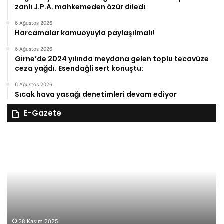
zanlı J.P.A. mahkemeden özür diledi
6 Ağustos 2026
Harcamalar kamuoyuyla paylaşılmalı!
6 Ağustos 2026
Girne’de 2024 yılında meydana gelen toplu tecavüze
ceza yağdı. Esendağli sert konuştu:
6 Ağustos 2026
Sıcak hava yasağı denetimleri devam ediyor
E-Gazete
28
27
Kasım
Ka
Cuma
Pe
2025,
20
Gıynık
Gı
Medya
M
manşetleri
ma
28 Kasım 2025