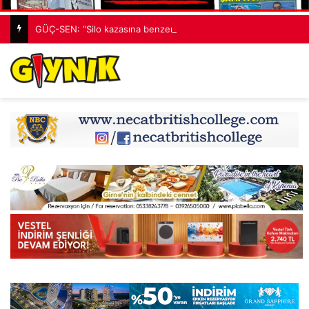
GÜÇ-SEN: “Silo kazasına benzer bir felaketle karşı karşıya kalınmaması adına harekete geçtik”