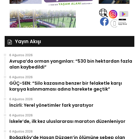
Yayın Akışı
6 Ağustos 2026
Avrupa’da orman yangınları: “530 bin hektardan fazla
alan kaybedildi”
6 Ağustos 2026
GÜÇ-SEN: “Silo kazasına benzer bir felaketle karşı
karşıya kalınmaması adına harekete geçtik”
6 Ağustos 2026
İncirli: Yerel yönetimler fark yaratıyor
6 Ağustos 2026
İskele’de, ilk kez uluslararası maraton düzenleniyor
6 Ağustos 2026
Boğazköy’de Hasan Düzgen’in ölümüne sebep olan