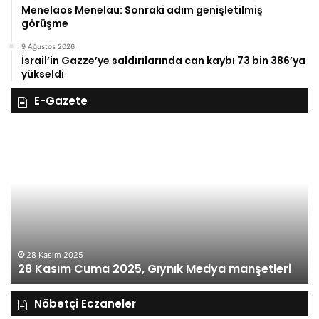
Menelaos Menelau: Sonraki adım genişletilmiş
görüşme
9 Ağustos 2026
İsrail’in Gazze’ye saldırılarında can kaybı 73 bin 386’ya
yükseldi
E-Gazete
28
27
Kasım
Ka
Cuma
Pe
2025,
20
Gıynık
Gı
Medya
M
manşetleri
ma
28 Kasım 2025
28 Kasım Cuma 2025, Gıynık Medya manşetleri
Nöbetçi Eczaneler