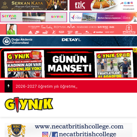
2026-2027 öğretim yılı öğretmenlik sınavlarının tamamlandı: 2 bin 253 aday yarıştı