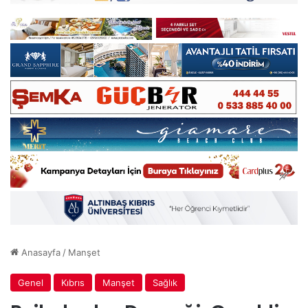
Anasayfa
/
Manşet
Genel
Kıbrıs
Manşet
Sağlık