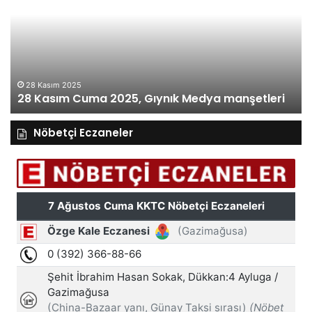
2025,
20
Gıynık
Gı
Medya
M
manşetleri
ma
28 Kasım 2025
28 Kasım Cuma 2025, Gıynık Medya manşetleri
Nöbetçi Eczaneler