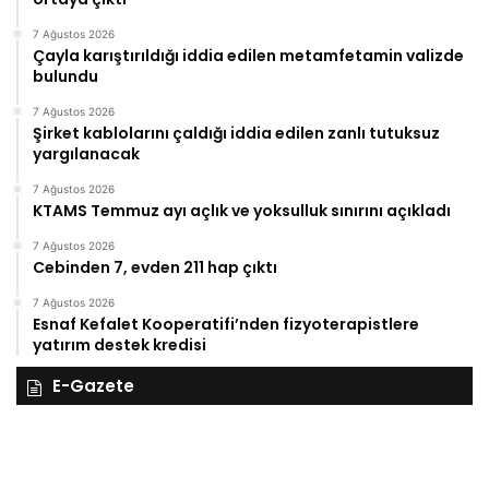
7 Ağustos 2026
Çayla karıştırıldığı iddia edilen metamfetamin valizde
bulundu
7 Ağustos 2026
Şirket kablolarını çaldığı iddia edilen zanlı tutuksuz
yargılanacak
7 Ağustos 2026
KTAMS Temmuz ayı açlık ve yoksulluk sınırını açıkladı
7 Ağustos 2026
Cebinden 7, evden 211 hap çıktı
7 Ağustos 2026
Esnaf Kefalet Kooperatifi’nden fizyoterapistlere
yatırım destek kredisi
E-Gazete
28
27
Kasım
Ka
Cuma
Pe