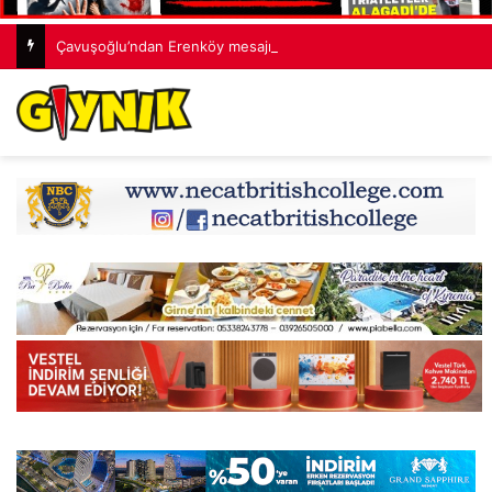
Çavuşoğlu’ndan Erenköy mesajı