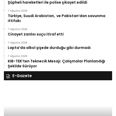
Şüpheli hareketleri ile polise şikayet edildi
7 Ağustos 2026
Türkiye, Suudi Arabistan, ve Pakistan’dan savunma
ittifakı
7 Ağustos 2026
Cinayet zanlısı suçu itiraf etti
7 Ağustos 2026
Lapta’da alkol şişede durduğu gibi durmadı
7 Ağustos 2026
KIB-TEK’ten Teknecik Mesajı: Çalışmalar Planlandığı
Şekilde Sürüyor
E-Gazete
28
27
Kasım
Ka
Cuma
Pe
2025,
20
Gıynık
Gı
Medya
M