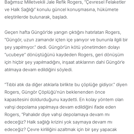
Bağımsız Milletvekili Jale Refik Rogers, “Çevresel Felaketler
ve Halk Sağlığı” konulu güncel konuşmasına, hükümete
eleştirilerde bulunarak, başladı.
Geçen hafta Güngör’de yangın çıktığını hatırlatan Rogers,
“Güngör, uzun zamandır içten içe yanıyor ve bununla ilgili bir
şey yapılmıyor.” dedi. Güngör’ün kötü yönetimden dolayı
“ucubeye” dönüştüğünü kaydeden Rogers, geri dönüşüm
için hiçbir şey yapılmadığını, inşaat atıklarının dahi Güngör’e
atılmaya devam edildiğini söyledi.
“Tıbbi atık da diğer atıklarla birlikte bu çöplüğe gidiyor.” diyen
Rogers, Güngör Çöplüğü’nün beklenenden önce
kapasitesini doldurduğunu kaydetti. En kolay yöntem olan
vahşi depolama yapılmaya devam edildiğini ifade eden
Rogers, “Pahalıdır diye vahşi depolamaya devam mı
edeceğiz? Halk sağlığı krizini yok saymaya devam mı
edeceğiz? Çevre kirliliğini azaltmak için bir şey yapacak