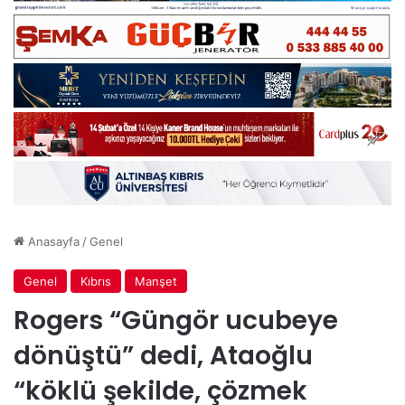
Anasayfa
/
Genel
Genel
Kıbrıs
Manşet
Rogers “Güngör ucubeye
dönüştü” dedi, Ataoğlu
“köklü şekilde, çözmek