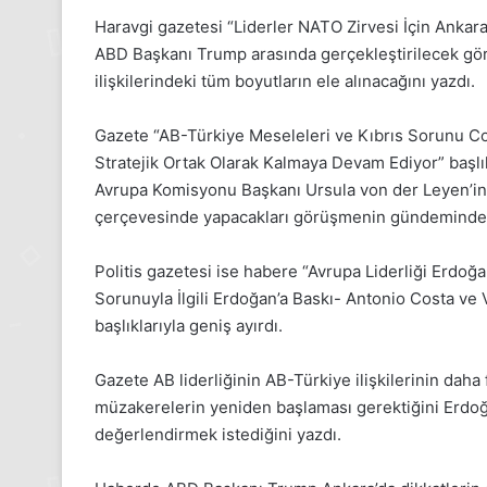
Medya
Haravgi gazetesi “Liderler NATO Zirvesi İçin Ankar
manşetleri
ABD Başkanı Trump arasında gerçekleştirilecek gö
24 Kasım 2025
24 Kasım Pazartesi 2025, Gıynı
ilişkilerindeki tüm boyutların ele alınacağını yazdı.
Medya manşetleri
Gazete “AB-Türkiye Meseleleri ve Kıbrıs Sorunu C
Stratejik Ortak Olarak Kalmaya Devam Ediyor” başlı
Avrupa Komisyonu Başkanı Ursula von der Leyen’in An
çerçevesinde yapacakları görüşmenin gündeminde, 
Politis gazetesi ise habere “Avrupa Liderliği Erdoğa
Sorunuyla İlgili Erdoğan’a Baskı- Antonio Costa v
başlıklarıyla geniş ayırdı.
Gazete AB liderliğinin AB-Türkiye ilişkilerinin daha f
müzakerelerin yeniden başlaması gerektiğini Erdoğ
değerlendirmek istediğini yazdı.