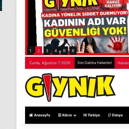
1
2
3
4
R
6
Cuma, Ağustos 7 2026
Son Dakika Haberleri
Hasipo
Anasayfa
Kıbrıs
Türkiye
Dünya