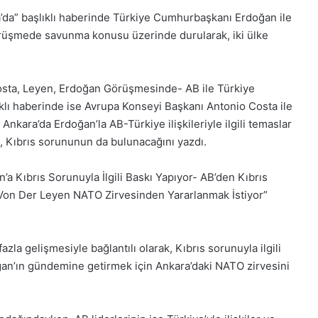
Medya
Medya
a’da” başlıklı haberinde Türkiye Cumhurbaşkanı Erdoğan ile
manşetleri
manşetler
rüşmede savunma konusu üzerinde durularak, iki ülke
1 Aralık 2025
28 Kas
k
1 Aralık Pazartesi 2025, Gıynık
28 K
Medya manşetleri
Medy
osta, Leyen, Erdoğan Görüşmesinde- AB ile Türkiye
klı haberinde ise Avrupa Konseyi Başkanı Antonio Costa ile
kara’da Erdoğan’la AB-Türkiye ilişkileriyle ilgili temaslar
Kıbrıs sorununun da bulunacağını yazdı.
n’a Kıbrıs Sorunuyla İlgili Baskı Yapıyor- AB’den Kıbrıs
e Von Der Leyen NATO Zirvesinden Yararlanmak İstiyor”
azla gelişmesiyle bağlantılı olarak, Kıbrıs sorunuyla ilgili
an’ın gündemine getirmek için Ankara’daki NATO zirvesini