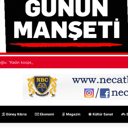
ğlu: “Kadın kooperatiflerinde çalışanların sosyal sigorta primlerinin tama
Güney Kıbrıs
Ekonomi
Magazin
Kültür Sanat
S