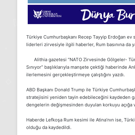
Türkiye Cumhurbaşkanı Recep Tayyip Erdoğan ev sa
liderleri zirvesiyle ilgili haberler, Rum basınına da y
Alithia gazetesi “NATO Zirvesinde Gölgeler- Türk
Sınıyor” başlıklarıyla manşete çektiği haberinde An
ilerlemesini gerçekleştirmeye çalıştığını yazdı.
ABD Başkanı Donald Trump ile Türkiye Cumhurbaşk
stratejisini yeniden tayin edebileceğini kaydeden g
dengelerin değişmesinden duyulan korkuyu açığa vu
24
Kasım
Haberde Lefkoşa Rum kesimi ile Atina’nın ise, Türkiy
Pazartesi
olduğu da kaydedildi.
2025,
Gıynık