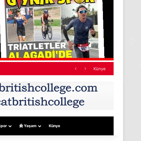
mını karşılayacağız”
Künye
por
Yaşam
Künye