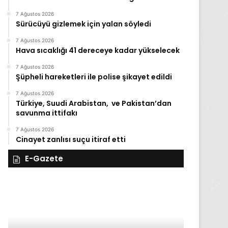
7 Ağustos 2026
Sürücüyü gizlemek için yalan söyledi
7 Ağustos 2026
Hava sıcaklığı 41 dereceye kadar yükselecek
7 Ağustos 2026
Şüpheli hareketleri ile polise şikayet edildi
7 Ağustos 2026
Türkiye, Suudi Arabistan, ve Pakistan’dan
savunma ittifakı
7 Ağustos 2026
Cinayet zanlısı suçu itiraf etti
E-Gazete
27
Kasım
Perşembe
2025,
Gıynık