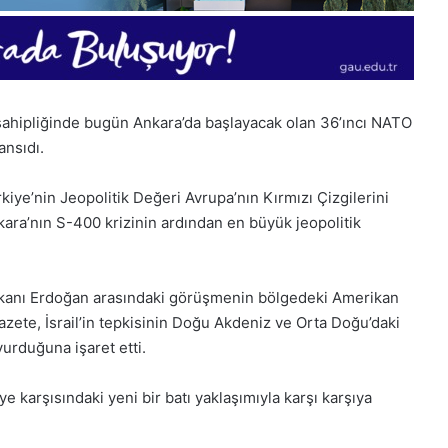
hipliğinde bugün Ankara’da başlayacak olan 36’ıncı NATO
ansıdı.
iye’nin Jeopolitik Değeri Avrupa’nın Kırmızı Çizgilerini
kara’nın S-400 krizinin ardından en büyük jeopolitik
anı Erdoğan arasındaki görüşmenin bölgedeki Amerikan
azete, İsrail’in tepkisinin Doğu Akdeniz ve Orta Doğu’daki
rduğuna işaret etti.
1
28
Aralık
Kasım
e karşısındaki yeni bir batı yaklaşımıyla karşı karşıya
Pazartesi
Cuma
2025,
2025,
Gıynık
Gıynık