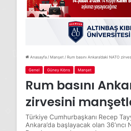
Anasayfa
/
Manşet
/
Rum basını Ankara’daki NATO zirves
Genel
Güney Kıbrıs
Manşet
Rum basını Anka
zirvesini manşetl
Türkiye Cumhurbaşkanı Recep Tayy
Ankara’da başlayacak olan 36’ıncı NAT