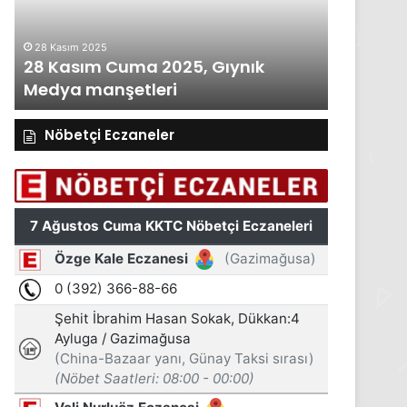
Medya
i
manşetleri
ım 2025
27 Kasım 2025
asım Cuma 2025, Gıynık
27 Kasım Perşem
a manşetleri
Medya manşetle
Nöbetçi Eczaneler