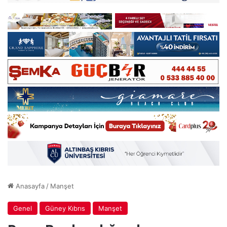
Anasayfa
/
Manşet
Genel
Güney Kıbrıs
Manşet