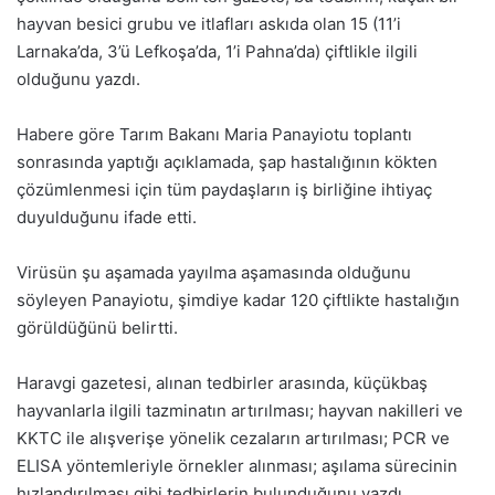
hayvan besici grubu ve itlafları askıda olan 15 (11’i
Larnaka’da, 3’ü Lefkoşa’da, 1’i Pahna’da) çiftlikle ilgili
olduğunu yazdı.
Habere göre Tarım Bakanı Maria Panayiotu toplantı
sonrasında yaptığı açıklamada, şap hastalığının kökten
çözümlenmesi için tüm paydaşların iş birliğine ihtiyaç
duyulduğunu ifade etti.
Virüsün şu aşamada yayılma aşamasında olduğunu
söyleyen Panayiotu, şimdiye kadar 120 çiftlikte hastalığın
görüldüğünü belirtti.
Haravgi gazetesi, alınan tedbirler arasında, küçükbaş
hayvanlarla ilgili tazminatın artırılması; hayvan nakilleri ve
KKTC ile alışverişe yönelik cezaların artırılması; PCR ve
ELISA yöntemleriyle örnekler alınması; aşılama sürecinin
hızlandırılması gibi tedbirlerin bulunduğunu yazdı.