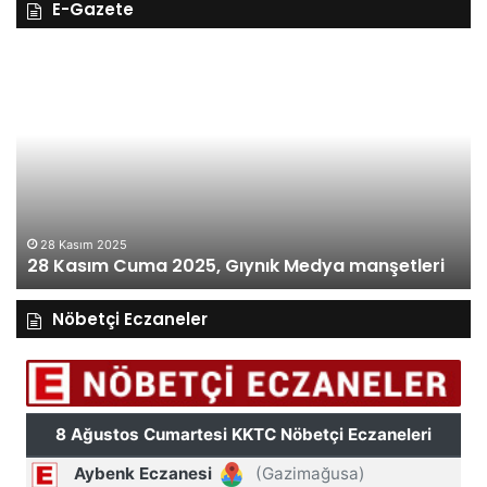
E-Gazete
28
27
Kasım
Ka
Cuma
Pe
2025,
20
Gıynık
Gı
Medya
M
manşetleri
ma
28 Kasım 2025
28 Kasım Cuma 2025, Gıynık Medya manşetleri
Nöbetçi Eczaneler