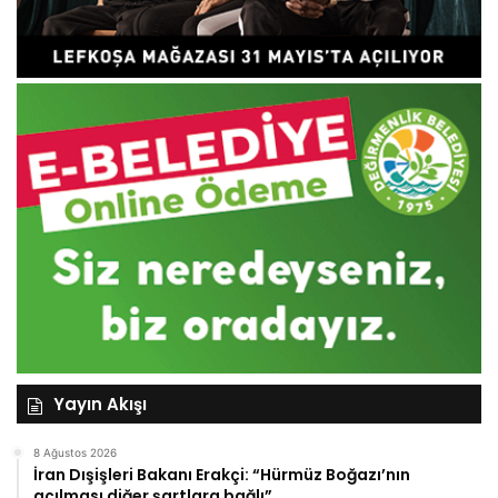
Yayın Akışı
8 Ağustos 2026
İran Dışişleri Bakanı Erakçi: “Hürmüz Boğazı’nın
açılması diğer şartlara bağlı”