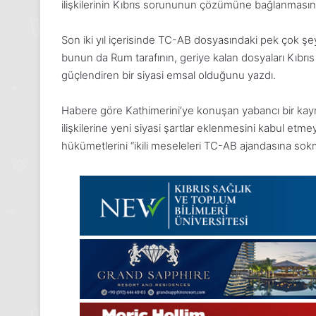
2025,
ilişkilerinin Kıbrıs sorununun çözümüne bağlanmasını 
Gıynık
Medya
Son iki yıl içerisinde TC-AB dosyasındaki pek çok şe
manşetleri
bunun da Rum tarafının, geriye kalan dosyaları Kıbr
24 Kasım 2025
24 Kasım Pazartesi 202
güçlendiren bir siyasi emsal olduğunu yazdı.
Medya manşetleri
Habere göre Kathimerini’ye konuşan yabancı bir kay
ilişkilerine yeni siyasi şartlar eklenmesini kabul etm
hükümetlerini “ikili meseleleri TC-AB ajandasına sokmay