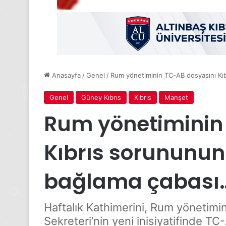
Anasayfa
/
Genel
/
Rum yönetiminin TC-AB dosyasını K
Genel
Güney Kıbrıs
Kıbrıs
Manşet
Rum yönetiminin
Kıbrıs sorununu
bağlama çabası
Haftalık Kathimerini, Rum yönetim
Sekreteri’nin yeni inisiyatifinde TC-