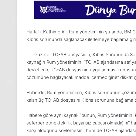
Haftalık Kathimerini, Rum yönetiminin şu anda, BM Gene
Kıbrıs sorununda sağlanacak ilerlemeye bağlama giri
Gazete “TC-AB dosyasının, Kıbrıs Sorununda Sefe
kaynağın Rum yönetiminin, “TC-AB ajandasına atıf 
devletlerin, TC-AB dosyasının uygulanması konusunda 
çözümüne bağlayacak madde içermediğine” dikkat çek
Haberde, Rum yönetiminin, Kıbrıs sorununun çözümü 
kalan üç TC-AB dosyasını Kıbrıs sorununa bağlama çab
Habere göre aynı kaynak “bunun, Rum yönetiminin, 
24
seferber etmekteki ilk başarısız çabası olmadığını” ha
Kasım
karşı olduğunu söylemesini, hem de TC-AB ajandasın
Pazartesi