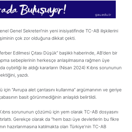
l Genel Sekreteri’nin yeni inisiyatifinde TC-AB ilişkilerini
şiminin çok zor olduğuna dikkat çekti.
rber Edilmesi Çıtası Düşük” başlıklı haberinde, AB’den bir
yapma sebeplerinin herkesçe anlaşılmasına rağmen üye
oybirliği ile aldığı kararların (Nisan 2024) Kıbrıs sorununun
tiğini, yazdı.
için “Avrupa alet çantasını kullanma” argümanının ve geriye
asının basit görünmediğinin anlaşıldı belirtildi.
Kıbrıs sorununun çözümü için yem olarak TC-AB dosyasını
1
tırlattı. Gerekçe olarak da “hem bazı üye devletlerin bu fikre
Aralık
ın hazırlanmasına katılmakta olan Türkiye’nin TC-AB
Pazartesi