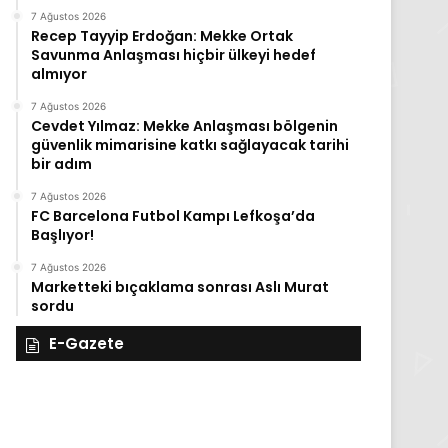
7 Ağustos 2026
Recep Tayyip Erdoğan: Mekke Ortak
Savunma Anlaşması hiçbir ülkeyi hedef
almıyor
7 Ağustos 2026
Cevdet Yılmaz: Mekke Anlaşması bölgenin
güvenlik mimarisine katkı sağlayacak tarihi
bir adım
7 Ağustos 2026
FC Barcelona Futbol Kampı Lefkoşa’da
Başlıyor!
7 Ağustos 2026
Marketteki bıçaklama sonrası Aslı Murat
sordu
E-Gazete
28
27
Kasım
Kasım
Cuma
Perşembe