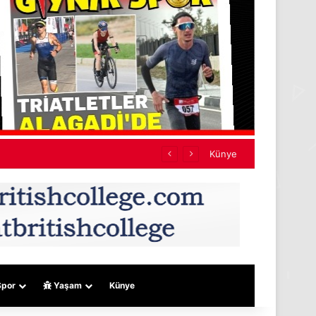
Künye
por
Yaşam
Künye