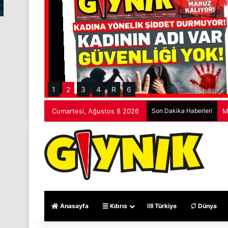
1
2
3
4
R
6
Cumartesi, Ağustos 8 2026
Son Dakika Haberleri
M
Anasayfa
Kıbrıs
Türkiye
Dünya