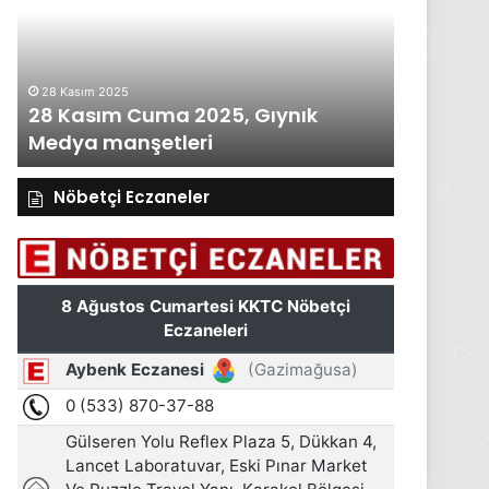
2025,
2025,
Gıynık
Gıynık
Medya
Medya
manşetleri
manşetleri
28 Kasım 2025
27 Kasım 2
28 Kasım Cuma 2025, Gıynık
27 Kası
Medya manşetleri
Medya m
Nöbetçi Eczaneler