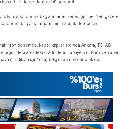
2025,
kesin bir dille reddetmesini” gösterdi.
Gıynık
Medya
yin, Kıbrıs sorununa bağlanmadan ilerlediğini belirten gazete,
manşetleri
ıs sorununa bağlama argümanının zorluk derecesini
1 Aralık 2025
5, Gıynık
1 Aralık Pazartesi 2025, Gıynık
Medya manşetleri
nak “son dönemde, kapalı kapılar ardında Ankara, TC-AB
eyeceğini defalarca tekrarladı” dedi. Türkiye’nin, Rum ve Yunan
a çalıştıkları için” eleştirdiğini de sözlerine ekledi.