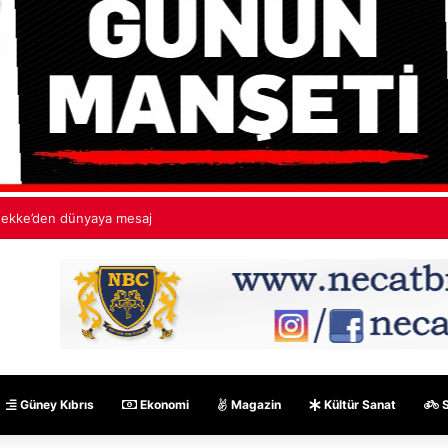
ekke’den dünyaya mesaj
Güney Kıbrıs
Ekonomi
Magazin
Kültür Sanat
S