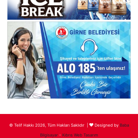
© Telif Hakkı 2026, Tüm Hakları Saklıdır |
Designed by
Baba
Bilgisayar
-
Kıbrıs Web Tasarım