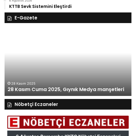
6 Ağustos 2026
KTTB Sevk Sistemini Eleştirdi
E-Gazete
28
27
Kasım
Ka
Cuma
Pe
2025,
20
Gıynık
Gı
Medya
M
manşetleri
ma
28 Kasım 2025
28 Kasım Cuma 2025, Gıynık Medya manşetleri
Nöbetçi Eczaneler