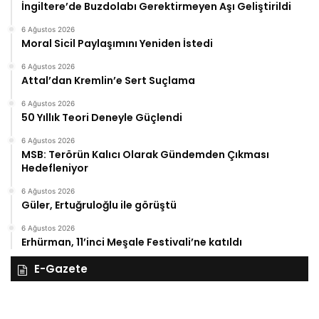
İngiltere’de Buzdolabı Gerektirmeyen Aşı Geliştirildi
6 Ağustos 2026
Moral Sicil Paylaşımını Yeniden İstedi
6 Ağustos 2026
Attal’dan Kremlin’e Sert Suçlama
6 Ağustos 2026
50 Yıllık Teori Deneyle Güçlendi
6 Ağustos 2026
MSB: Terörün Kalıcı Olarak Gündemden Çıkması
Hedefleniyor
6 Ağustos 2026
Güler, Ertuğruloğlu ile görüştü
6 Ağustos 2026
Erhürman, 11’inci Meşale Festivali’ne katıldı
E-Gazete
28
27
Kasım
Ka