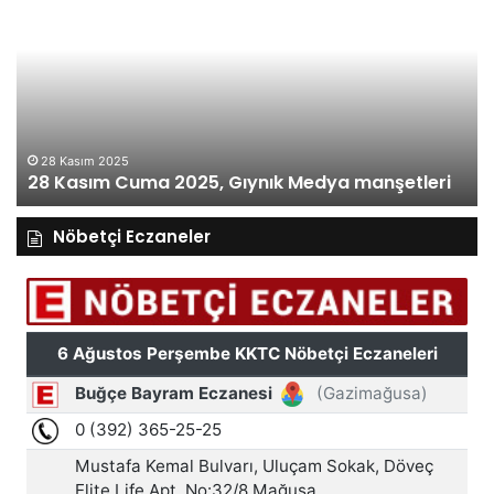
Cuma
Pe
2025,
20
Gıynık
Gı
Medya
M
manşetleri
ma
28 Kasım 2025
28 Kasım Cuma 2025, Gıynık Medya manşetleri
Nöbetçi Eczaneler