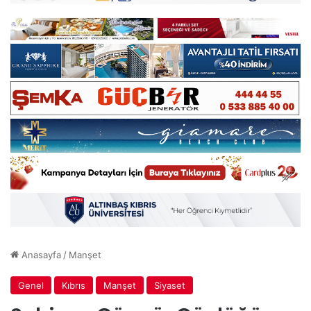
Anasayfa
/
Manşet
Genel
Kıbrıs
Manşet
Siyaset