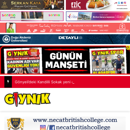
Gönyeli’deki Kandilli Sokak yeni çehreye kavuştu