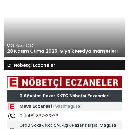
Kasım
Ka
Cuma
Pe
2025,
20
Gıynık
Gı
Medya
M
manşetleri
ma
28 Kasım 2025
28 Kasım Cuma 2025, Gıynık Medya manşetleri
Nöbetçi Eczaneler