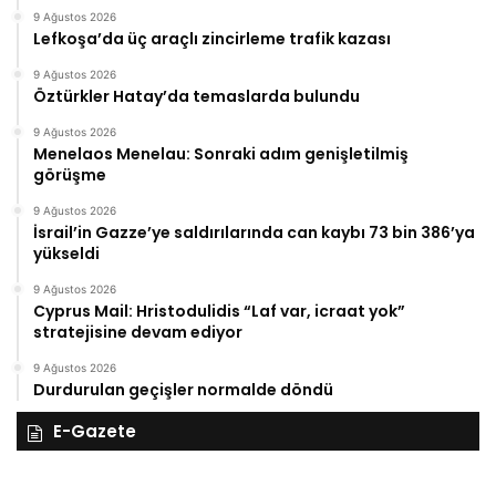
9 Ağustos 2026
Lefkoşa’da üç araçlı zincirleme trafik kazası
9 Ağustos 2026
Öztürkler Hatay’da temaslarda bulundu
9 Ağustos 2026
Menelaos Menelau: Sonraki adım genişletilmiş
görüşme
9 Ağustos 2026
İsrail’in Gazze’ye saldırılarında can kaybı 73 bin 386’ya
yükseldi
9 Ağustos 2026
Cyprus Mail: Hristodulidis “Laf var, icraat yok”
stratejisine devam ediyor
9 Ağustos 2026
Durdurulan geçişler normalde döndü
E-Gazete
28
27