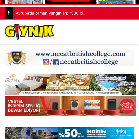
Avrupa’da orman yangınları: “530 bin hektardan fazla alan kaybedildi”