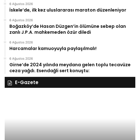
6 Ağustos 2026
İskele’de, ilk kez uluslararası maraton düzenleniyor
6 Ağustos 2026
Boğazköy’de Hasan Düzgen’in ölümüne sebep olan
zanlı J.P.A. mahkemeden özür diledi
6 Ağustos 2026
Harcamalar kamuoyuyla paylaşılmalı!
6 Ağustos 2026
Girne’de 2024 yılında meydana gelen toplu tecavüze
ceza yağdı. Esendağli sert konuştu:
E-Gazete
28
27
Kasım
Ka
Cuma
Pe
2025,
20
Gıynık
Gı
Medya
M
manşetleri
ma