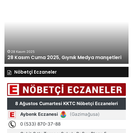
28
27
Kasım
Ka
Cuma
Pe
2025,
20
Gıynık
Gı
Medya
M
manşetleri
ma
28 Kasım 2025
28 Kasım Cuma 2025, Gıynık Medya manşetleri
Nöbetçi Eczaneler