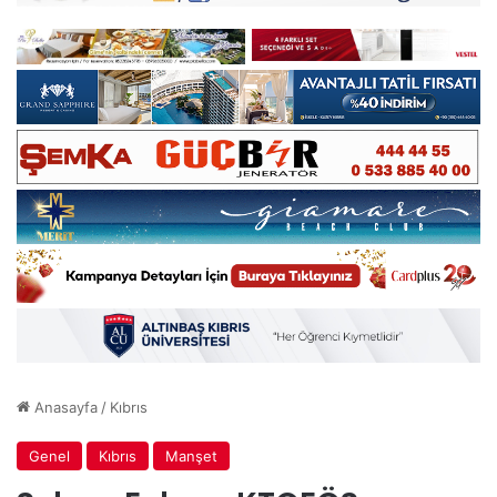
Anasayfa
/
Kıbrıs
Genel
Kıbrıs
Manşet