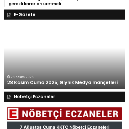
gerekli kararları üretmeli
E-Gazete
28
27
Kasım
Kas
Cuma
Per
2025,
202
Gıynık
Gıy
Medya
Me
manşetleri
man
2
28 Kasım 2025
28 Kasım Cuma 2025, Gıynık Medya manşetleri
m
Nöbetçi Eczaneler