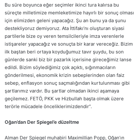
Bu süre boyunca eğer seçimler ikinci tura kalırsa bu
süreçte milletimize memleketimize hayırlı bir sonuç olması
için elimizden geleni yapacağız. Şu an bunu ya da şunu
destekliyoruz demiyoruz. Ata İttifakı’nı oluşturan siyasi
partilerle bize oy veren temsilcileriyle imza verenlerle
istişareler yapacağız ve sonuçta bir karar vereceğiz. Bizim
ilk baştan beri ortaya koyduğumuz tavır şuydu, bu son
günlerde sanki biz bir pazarlık içerisine gireceğimiz lanse
edildi. Bizim söylediğimiz çok açıktı, sığınmacıların
gönderilmesi, ekonomik krizin sebeplerinden olan faiz
sebep, enflasyon sonuç saçmalığından kurtulunması gibi
şartlarımız vardır. Bu şartlar olmadan ikinci aşamaya
geçilemez. FETÖ, PKK ve Hizbullah başta olmak üzere
terörle mücadele önceliklerimizdendir”.
Oğan’dan Der Spiegel’e düzeltme
Alman Der Spiegel muhabiri Maximillian Popp, Oğan’ın