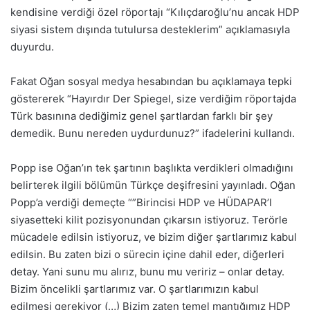
kendisine verdiği özel röportajı “Kılıçdaroğlu’nu ancak HDP
siyasi sistem dışında tutulursa desteklerim” açıklamasıyla
duyurdu.
Fakat Oğan sosyal medya hesabından bu açıklamaya tepki
göstererek “Hayırdır Der Spiegel, size verdiğim röportajda
Türk basınına dediğimiz genel şartlardan farklı bir şey
demedik. Bunu nereden uydurdunuz?” ifadelerini kullandı.
Popp ise Oğan’ın tek şartının başlıkta verdikleri olmadığını
belirterek ilgili bölümün Türkçe deşifresini yayınladı. Oğan
Popp’a verdiği demeçte “”Birincisi HDP ve HÜDAPAR’I
siyasetteki kilit pozisyonundan çıkarsın istiyoruz. Terörle
mücadele edilsin istiyoruz, ve bizim diğer şartlarımız kabul
edilsin. Bu zaten bizi o sürecin içine dahil eder, diğerleri
detay. Yani sunu mu alırız, bunu mu veririz – onlar detay.
Bizim öncelikli şartlarımız var. O şartlarımızın kabul
edilmesi gerekiyor (…) Bizim zaten temel mantığımız HDP