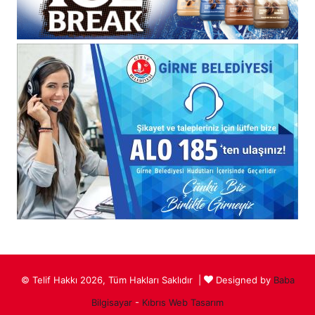
© Telif Hakkı 2026, Tüm Hakları Saklıdır |
Designed by
Baba
Bilgisayar
-
Kıbrıs Web Tasarım