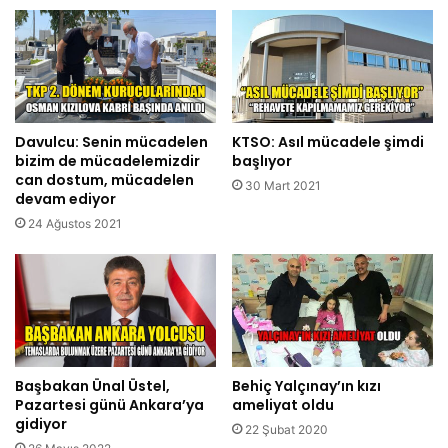
Davulcu: Senin mücadelen
KTSO: Asıl mücadele şimdi
bizim de mücadelemizdir
başlıyor
can dostum, mücadelen
30 Mart 2021
devam ediyor
24 Ağustos 2021
Başbakan Ünal Üstel,
Behiç Yalçınay’ın kızı
Pazartesi günü Ankara’ya
ameliyat oldu
gidiyor
22 Şubat 2020