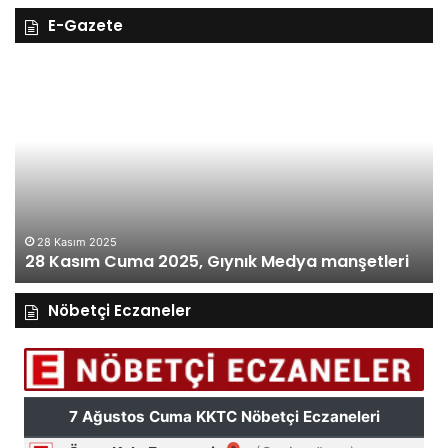
E-Gazete
28
27
Kasım
Kasım
Cuma
Perş
2025,
2025,
ıynık
Gıynı
Medya
Medy
anşetleri
manşe
27
27
28 Kasım 2025
28 Kasım Cuma 2025, Gıynık Medya manşetleri
ma
Nöbetçi Eczaneler