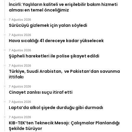
İncirli: Yaşlıların kaliteli ve erişilebilir bakım hizmeti
alması en temel önceliğimiz
7 Ağustos 2026
Sürücüyü gizlemek için yalan söyledi
7 Ağustos 2026
Hava sıcaklığı 41 dereceye kadar yükselecek
7 Ağustos 2026
Şüpheli hareketleri ile polise şikayet edildi
7 Ağustos 2026
Türkiye, Suudi Arabistan, ve Pakistan’dan savunma
ittifakı
7 Ağustos 2026
Cinayet zanlısı suçu itiraf etti
7 Ağustos 2026
Lapta’da alkol şişede durduğu gibi durmadı
7 Ağustos 2026
KIB-TEK’ten Teknecik Mesajı: Çalışmalar Planlandığı
Şekilde Sürüyor