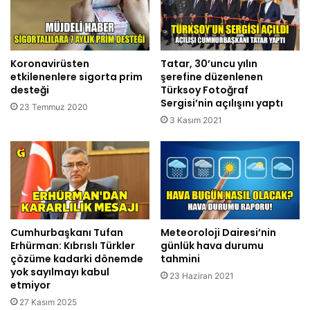
Koronavirüsten
Tatar, 30’uncu yılın
etkilenenlere sigorta prim
şerefine düzenlenen
desteği
Türksoy Fotoğraf
Sergisi’nin açılışını yaptı
23 Temmuz 2020
3 Kasım 2021
Cumhurbaşkanı Tufan
Meteoroloji Dairesi’nin
Erhürman: Kıbrıslı Türkler
günlük hava durumu
çözüme kadarki dönemde
tahmini
yok sayılmayı kabul
23 Haziran 2021
etmiyor
27 Kasım 2025