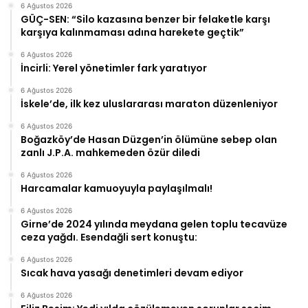
6 Ağustos 2026
GÜÇ-SEN: “Silo kazasına benzer bir felaketle karşı
karşıya kalınmaması adına harekete geçtik”
6 Ağustos 2026
İncirli: Yerel yönetimler fark yaratıyor
6 Ağustos 2026
İskele’de, ilk kez uluslararası maraton düzenleniyor
6 Ağustos 2026
Boğazköy’de Hasan Düzgen’in ölümüne sebep olan
zanlı J.P.A. mahkemeden özür diledi
6 Ağustos 2026
Harcamalar kamuoyuyla paylaşılmalı!
6 Ağustos 2026
Girne’de 2024 yılında meydana gelen toplu tecavüze
ceza yağdı. Esendağli sert konuştu:
6 Ağustos 2026
Sıcak hava yasağı denetimleri devam ediyor
6 Ağustos 2026