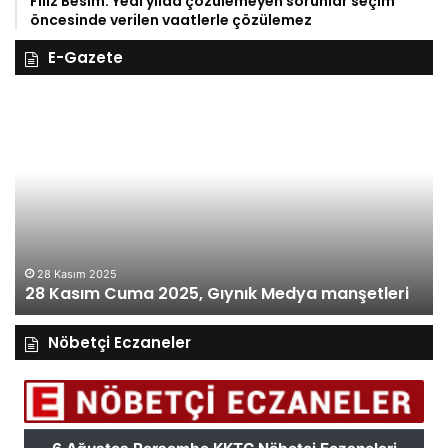
Filiz Besim: Yedi yılda çözülemeyen sorunlar seçim
öncesinde verilen vaatlerle çözülemez
E-Gazete
28
27
Kasım
Ka
Cuma
Pe
2025,
20
Gıynık
Gı
Medya
M
manşetleri
ma
28 Kasım 2025
28 Kasım Cuma 2025, Gıynık Medya manşetleri
Nöbetçi Eczaneler