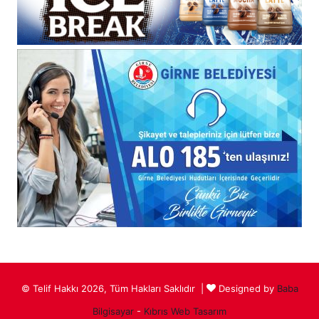
© Telif Hakkı 2026, Tüm Hakları Saklıdır |
Designed by
Baba
Bilgisayar
-
Kıbrıs Web Tasarım