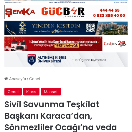
Anasayfa
/
Genel
Genel
Kıbrıs
Manşet
Sivil Savunma Teşkilat
Başkanı Karaca’dan,
Sönmezliler Ocağı’na veda