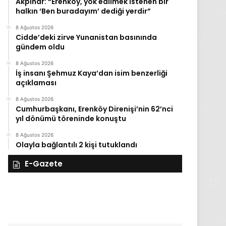
Akpınar: “Erenköy, yok edilmek istenen bir
halkın ‘Ben buradayım’ dediği yerdir”
8 Ağustos 2026
Cidde’deki zirve Yunanistan basınında
gündem oldu
8 Ağustos 2026
İş insanı Şehmuz Kaya’dan isim benzerliği
açıklaması
8 Ağustos 2026
Cumhurbaşkanı, Erenköy Direnişi’nin 62’nci
yıl dönümü töreninde konuştu
8 Ağustos 2026
Olayla bağlantılı 2 kişi tutuklandı
E-Gazete
28
27
Kasım
Kasım
Cuma
Perşembe
2025,
2025,