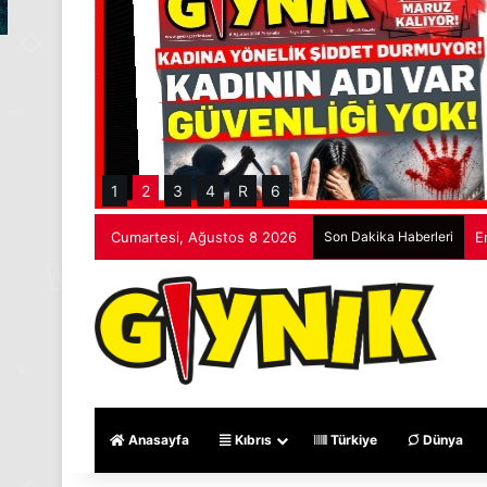
1
2
3
4
R
6
Cumartesi, Ağustos 8 2026
Son Dakika Haberleri
R
Anasayfa
Kıbrıs
Türkiye
Dünya