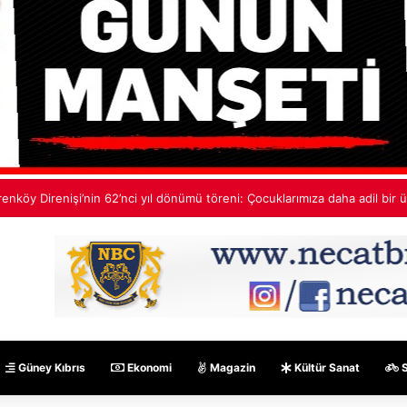
edif Ekinci: Çok yakında bu ülkede TDP’siz hiçbir hükümet hesabı tutma
Güney Kıbrıs
Ekonomi
Magazin
Kültür Sanat
S