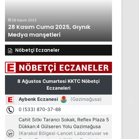
Gıynık
Gıynık
Medya
Medya
manşetleri
manşetleri
28 Kasım 2025
27 Kasım 2
28 Kasım Cuma 2025, Gıynık
27 Kası
Medya manşetleri
Medya m
Nöbetçi Eczaneler