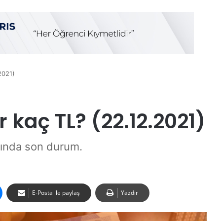
2021)
r kaç TL? (22.12.2021)
rında son durum.
E-Posta ile paylaş
Yazdır