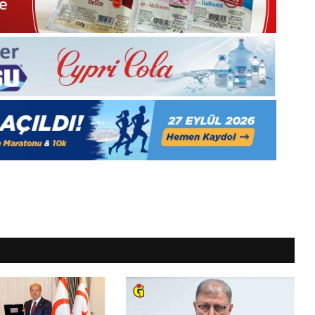
Gıynık
Medya
manşetleri
1 Aralık 2025
5, Gıynık
1 Aralık Pazartesi 2025, Gıynık
Medya manşetleri