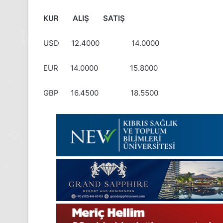
KUR ALIŞ SATIŞ
USD
12.4000 14.0000
EUR
14.0000 15.8000
GBP
16.4500 18.5500
24
Kasım
Pazartesi
2025,