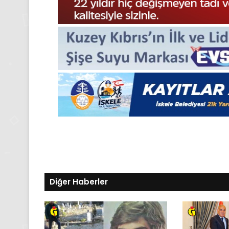
Gıynık
Medya
manşetleri
24 Kasım 2025
24 Kasım Pazartesi 202
Medya manşetleri
Diğer Haberler