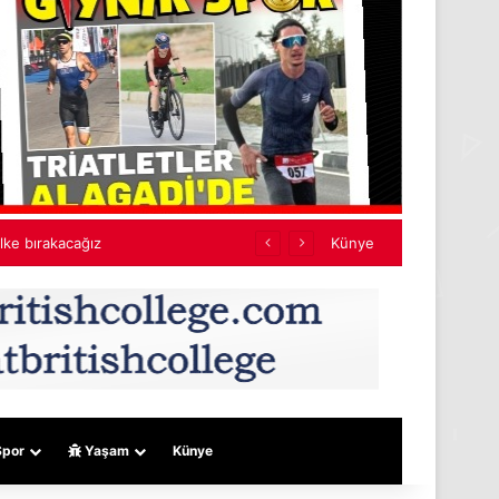
yacak
Künye
por
Yaşam
Künye