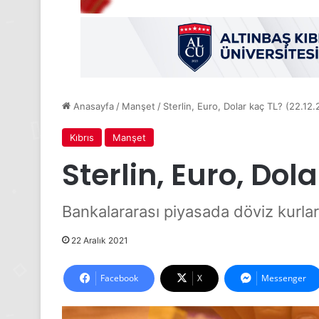
Anasayfa
/
Manşet
/
Sterlin, Euro, Dolar kaç TL? (22.12.
Kıbrıs
Manşet
Sterlin, Euro, Dola
Bankalararası piyasada döviz kurla
22 Aralık 2021
Facebook
X
Messenger