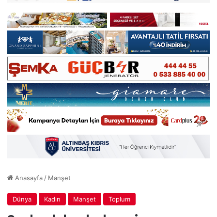
Anasayfa
/
Manşet
Dünya
Kadın
Manşet
Toplum