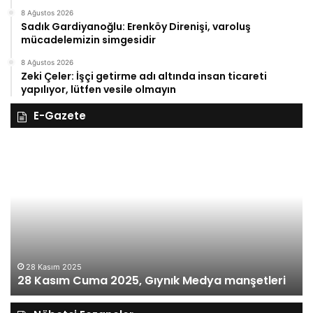
8 Ağustos 2026
Sadık Gardiyanoğlu: Erenköy Direnişi, varoluş
mücadelemizin simgesidir
8 Ağustos 2026
Zeki Çeler: İşçi getirme adı altında insan ticareti
yapılıyor, lütfen vesile olmayın
E-Gazete
28
27
Kasım
Ka
Cuma
Pe
2025,
20
Gıynık
Gı
Medya
M
manşetleri
ma
28 Kasım 2025
28 Kasım Cuma 2025, Gıynık Medya manşetleri