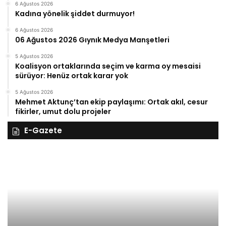
6 Ağustos 2026
Kadına yönelik şiddet durmuyor!
6 Ağustos 2026
06 Ağustos 2026 Gıynık Medya Manşetleri
5 Ağustos 2026
Koalisyon ortaklarında seçim ve karma oy mesaisi
sürüyor: Henüz ortak karar yok
5 Ağustos 2026
Mehmet Aktunç’tan ekip paylaşımı: Ortak akıl, cesur
fikirler, umut dolu projeler
E-Gazete
28
27
Kasım
Ka
Cuma
Pe
2025,
20
Gıynık
Gı
Medya
M
manşetleri
ma