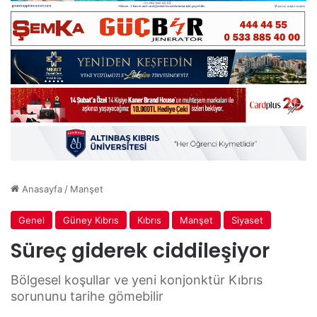
Anasayfa
/
Manşet
Genel
Güney Kıbrıs
Kıbrıs
Manşet
Siyaset
Süreç giderek ciddileşiyor
Bölgesel koşullar ve yeni konjonktür Kıbrıs
sorununu tarihe gömebilir