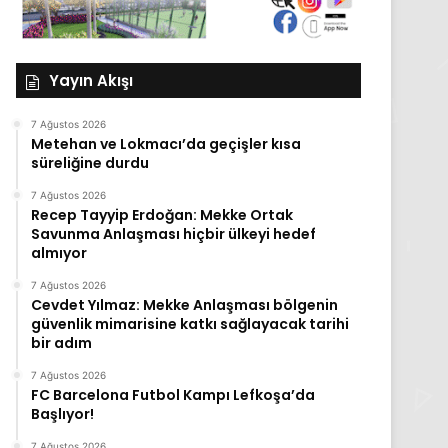
Yayın Akışı
7 Ağustos 2026
Metehan ve Lokmacı’da geçişler kısa
süreliğine durdu
7 Ağustos 2026
Recep Tayyip Erdoğan: Mekke Ortak
Savunma Anlaşması hiçbir ülkeyi hedef
almıyor
7 Ağustos 2026
Cevdet Yılmaz: Mekke Anlaşması bölgenin
güvenlik mimarisine katkı sağlayacak tarihi
bir adım
7 Ağustos 2026
FC Barcelona Futbol Kampı Lefkoşa’da
Başlıyor!
7 Ağustos 2026