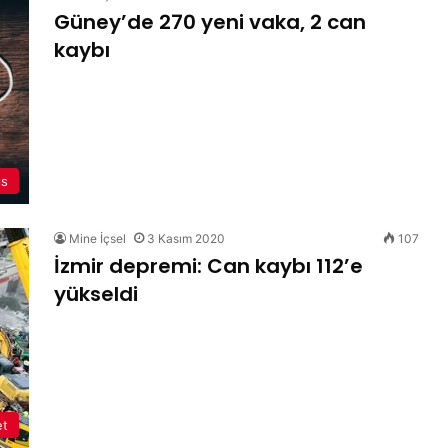
Güney’de 270 yeni vaka, 2 can
kaybı
ıs
Mine İçsel
3 Kasım 2020
107
İzmir depremi: Can kaybı 112’e
yükseldi
et