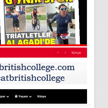
ef almıyor
Künye
por
Yaşam
Künye