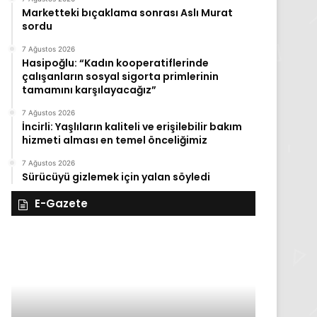
Marketteki bıçaklama sonrası Aslı Murat
sordu
7 Ağustos 2026
Hasipoğlu: “Kadın kooperatiflerinde
çalışanların sosyal sigorta primlerinin
tamamını karşılayacağız”
7 Ağustos 2026
İncirli: Yaşlıların kaliteli ve erişilebilir bakım
hizmeti alması en temel önceliğimiz
7 Ağustos 2026
Sürücüyü gizlemek için yalan söyledi
E-Gazete
28
27
Kasım
Kasım
Cuma
Perşembe
2025,
2025,
Gıynık
Gıynık
Medya
Medya