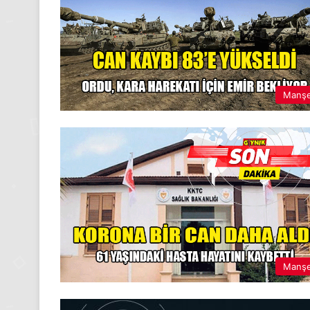
Manş
Manş