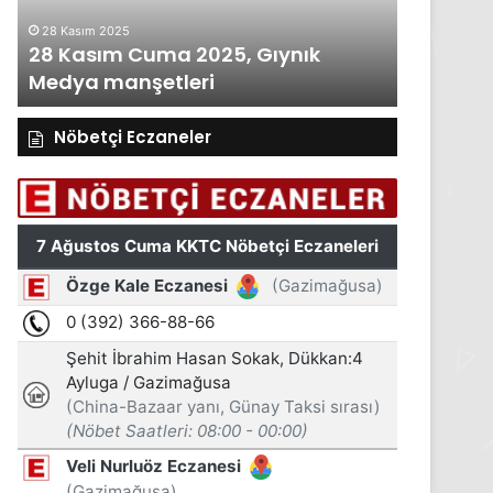
manşetleri
manşetleri
28 Kasım 2025
27 Kasım 2
28 Kasım Cuma 2025, Gıynık
27 Kası
Medya manşetleri
Medya m
Nöbetçi Eczaneler