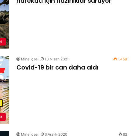
harekatı için hazırlıklar sürüyor
et
Mine İçsel
13 Nisan 2021
1.450
Covid-19 bir can daha aldı
et
Mine İçsel
6 Aralık 2020
82