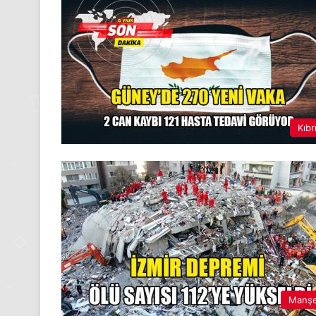
Kıbr
Manş