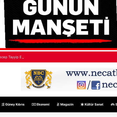
ecep Tayyip Erdoğan: Mekke Ortak Savunma Anlaşması hiçbir ülkeyi hed
Güney Kıbrıs
Ekonomi
Magazin
Kültür Sanat
S