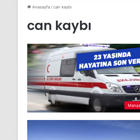
Anasayfa
/
can kaybı
can kaybı
Manş