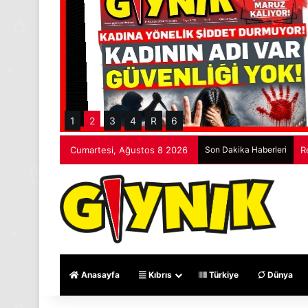
1
2
3
4
R
6
Cumartesi, Ağustos 8 2026
Son Dakika Haberleri
R
Anasayfa
Kıbrıs
Türkiye
Dünya