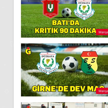
Manş
Manş