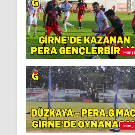
Manş
Manş