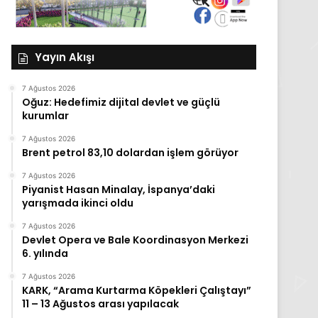
Yayın Akışı
7 Ağustos 2026
Oğuz: Hedefimiz dijital devlet ve güçlü
kurumlar
7 Ağustos 2026
Brent petrol 83,10 dolardan işlem görüyor
7 Ağustos 2026
Piyanist Hasan Minalay, İspanya’daki
yarışmada ikinci oldu
7 Ağustos 2026
Devlet Opera ve Bale Koordinasyon Merkezi
6. yılında
7 Ağustos 2026
KARK, “Arama Kurtarma Köpekleri Çalıştayı”
11 – 13 Ağustos arası yapılacak