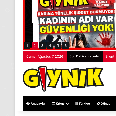
1
2
3
4
R
6
Cuma, Ağustos 7 2026
Son Dakika Haberleri
Brent 
Anasayfa
Kıbrıs
Türkiye
Dünya