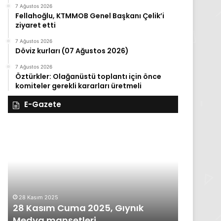
7 Ağustos 2026
Fellahoğlu, KTMMOB Genel Başkanı Çelik’i
ziyaret etti
7 Ağustos 2026
Döviz kurları (07 Ağustos 2026)
7 Ağustos 2026
Öztürkler: Olağanüstü toplantı için önce
komiteler gerekli kararları üretmeli
E-Gazete
28
27
Kasım
Kasım
Cuma
Perşembe
2025,
2025,
Gıynık
Gıynık
Medya
Medya
manşetleri
manşetleri
28 Kasım 2025
27 Kasım 2
28 Kasım Cuma 2025, Gıynık
27 Kası
Medya manşetleri
Medya m