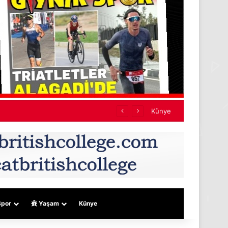
Künye
por
Yaşam
Künye