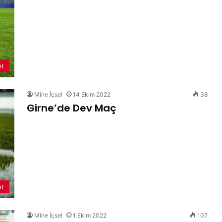
et
Mine İçsel
14 Ekim 2022
38
Girne’de Dev Maç
et
Mine İçsel
1 Ekim 2022
107