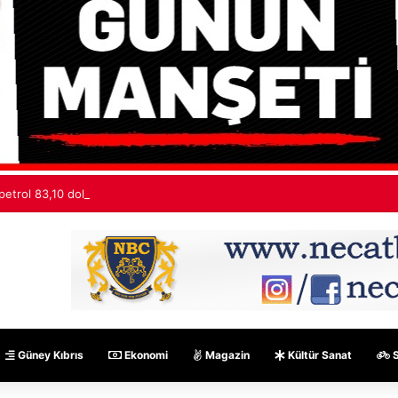
petrol 83,10 dolardan işlem görüyor
Güney Kıbrıs
Ekonomi
Magazin
Kültür Sanat
S