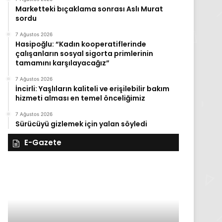
Marketteki bıçaklama sonrası Aslı Murat
sordu
7 Ağustos 2026
Hasipoğlu: “Kadın kooperatiflerinde
çalışanların sosyal sigorta primlerinin
tamamını karşılayacağız”
7 Ağustos 2026
İncirli: Yaşlıların kaliteli ve erişilebilir bakım
hizmeti alması en temel önceliğimiz
7 Ağustos 2026
Sürücüyü gizlemek için yalan söyledi
E-Gazete
28
27
Kasım
Kasım
Cuma
Perşembe
2025,
2025,
Gıynık
Gıynık
Medya
Medya