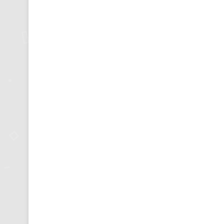
24
Kasım
Pazartesi
2025,
Gıynık
Medya