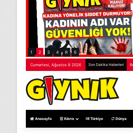
1
2
3
4
R
6
Cumartesi, Ağustos 8 2026
Son Dakika Haberleri
R
Anasayfa
Kıbrıs
Türkiye
Dünya