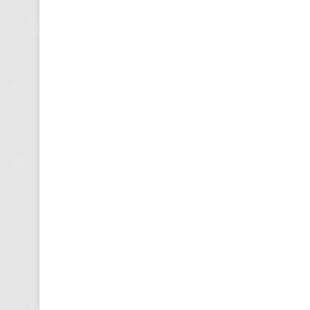
manşetleri
24 Kasım 2025
24 Kasım Pazartesi 202
Medya manşetleri