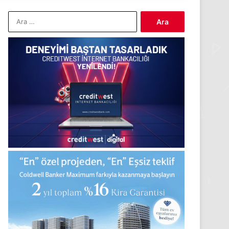
Arama: