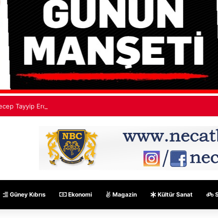
ecep Tayyip Erdoğan: Mekke Ortak Savunma Anlaşması hiçbir ülkeyi hed
Güney Kıbrıs
Ekonomi
Magazin
Kültür Sanat
S