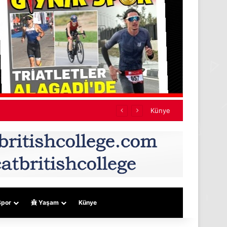
ef almıyor
Künye
por
Yaşam
Künye