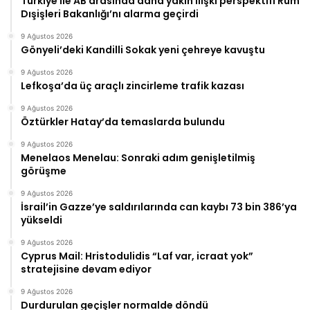
Türkiye ile AB arasında daha yakın ilişki perspektifi Rum
Dışişleri Bakanlığı’nı alarma geçirdi
9 Ağustos 2026
Gönyeli’deki Kandilli Sokak yeni çehreye kavuştu
9 Ağustos 2026
Lefkoşa’da üç araçlı zincirleme trafik kazası
9 Ağustos 2026
Öztürkler Hatay’da temaslarda bulundu
9 Ağustos 2026
Menelaos Menelau: Sonraki adım genişletilmiş
görüşme
9 Ağustos 2026
İsrail’in Gazze’ye saldırılarında can kaybı 73 bin 386’ya
yükseldi
9 Ağustos 2026
Cyprus Mail: Hristodulidis “Laf var, icraat yok”
stratejisine devam ediyor
9 Ağustos 2026
Durdurulan geçişler normalde döndü