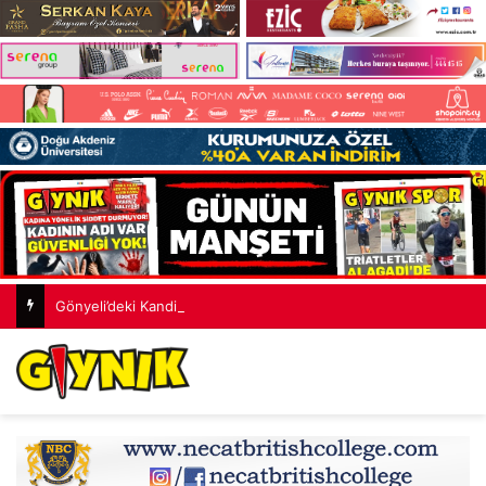
Gönyeli’deki Kandilli Sokak yeni çehreye kavuştu