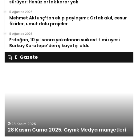
sürüyor: Henüz ortak karar yok
5 Ağustos 2026
Mehmet Aktunç’tan ekip paylaşımı: Ortak akıl, cesur
fikirler, umut dolu projeler
5 Ağustos 2026
Erdoğan, 10 yıl sonra yakalanan suikast timi üyesi
Burkay Karatepe’den şikayetçi oldu
E-Gazete
28
27
Kasım
Ka
Cuma
Pe
2025,
20
Gıynık
Gı
Medya
M
manşetleri
ma
28 Kasım 2025
28 Kasım Cuma 2025, Gıynık Medya manşetleri