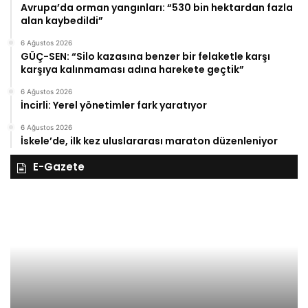
Avrupa’da orman yangınları: “530 bin hektardan fazla
alan kaybedildi”
6 Ağustos 2026
GÜÇ-SEN: “Silo kazasına benzer bir felaketle karşı
karşıya kalınmaması adına harekete geçtik”
6 Ağustos 2026
İncirli: Yerel yönetimler fark yaratıyor
6 Ağustos 2026
İskele’de, ilk kez uluslararası maraton düzenleniyor
E-Gazete
28
27
Kasım
Ka
Cuma
Pe
2025,
20
Gıynık
Gı
Medya
M
manşetleri
ma