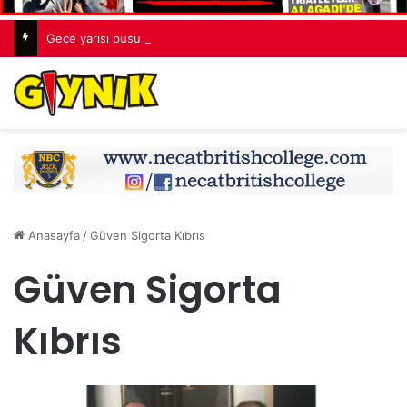
Gece yarısı pusu kurdu, 7 bıçakla öldürdü
Anasayfa
/
Güven Sigorta Kıbrıs
Güven Sigorta
Kıbrıs