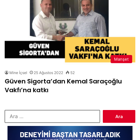
Manşet
Mine İçsel
25 Ağustos 2022
52
Güven Sigorta’dan Kemal Saraçoğlu
Vakfı’na katkı
Arama: