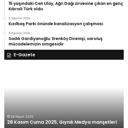
15 yaşındaki Can Ulay, Ağrı Dağı zirvesine çıkan en genç
Kıbrıslı Türk oldu
8 Ağustos 2026
Kızılbaş Parkı önünde kanalizasyon çalışması
8 Ağustos 2026
Sadık Gardiyanoğlu: Erenköy Direnişi, varoluş
mücadelemizin simgesidir
E-Gazete
28
27
Kasım
Ka
Cuma
Pe
2025,
20
Gıynık
Gı
Medya
M
manşetleri
ma
28 Kasım 2025
28 Kasım Cuma 2025, Gıynık Medya manşetleri