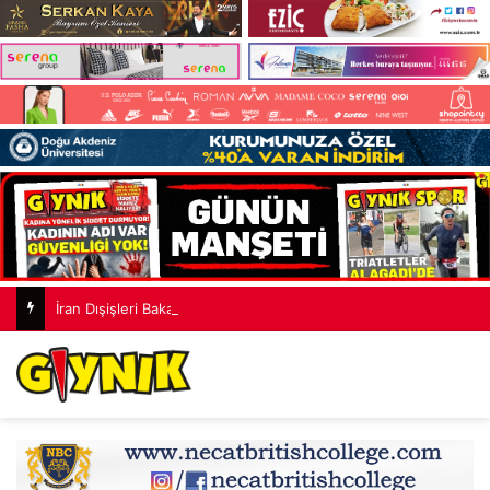
İran Dışişleri Bakanı Erakçi: “Hürmüz Boğazı’nın açılması diğer şartlara bağlı”