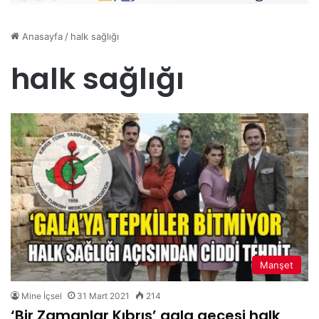
Anasayfa
/
halk sağlığı
halk sağlığı
Manşet
Mine İçsel
31 Mart 2021
214
‘Bir Zamanlar Kıbrıs’ gala gecesi halk