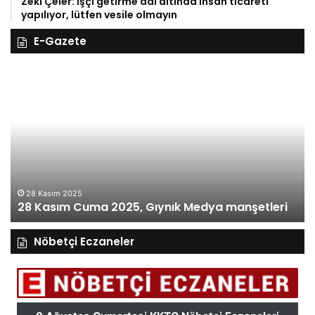
Zeki Çeler: İşçi getirme adı altında insan ticareti
yapılıyor, lütfen vesile olmayın
E-Gazete
28
27
Kasım
Ka
Cuma
Pe
2025,
20
Gıynık
Gı
Medya
M
manşetleri
ma
28 Kasım 2025
28 Kasım Cuma 2025, Gıynık Medya manşetleri
Nöbetçi Eczaneler