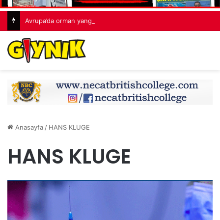
Avrupa’da orman yangınları: “530 bin hektardan fazla alan kaybedildi”
Anasayfa
/
HANS KLUGE
HANS KLUGE