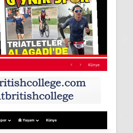
Künye
por
Yaşam
Künye