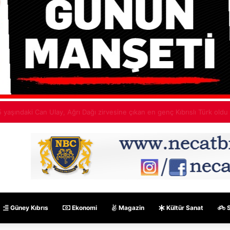
ızılbaş Parkı önünde kanalizasyon çalışması
Güney Kıbrıs
Ekonomi
Magazin
Kültür Sanat
S