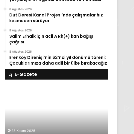
8 Ağustos 2026
Dut Deresi Kanal Projesi’nde çalışmalar hız
kesmeden sürüyor
8 Ağustos 2026
Salim Erhalk için acil A Rh(+) kan bağışı
çağrısı
8 Ağustos 2026
Erenköy Direnişi’nin 62’nci yıl dönümü töreni:
Çocuklarımıza daha adil bir ülke bırakacağız
E-Gazete
28
27
Kasım
Kasım
Cuma
Perşembe
2025,
2025,
Gıynık
Gıynık
Medya
Medya
manşetleri
manşetleri
28 Kasım 2025
27 Kasım 2