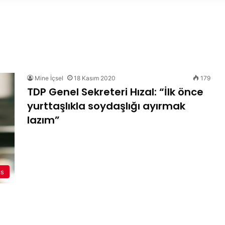
Mine İçsel
18 Kasım 2020
179
TDP Genel Sekreteri Hızal: “İlk önce
yurttaşlıkla soydaşlığı ayırmak
lazım”
ıs