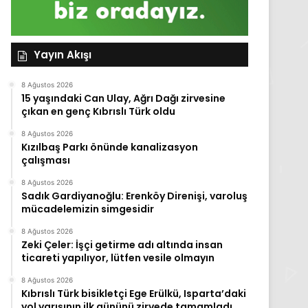
Yayın Akışı
8 Ağustos 2026
15 yaşındaki Can Ulay, Ağrı Dağı zirvesine
çıkan en genç Kıbrıslı Türk oldu
8 Ağustos 2026
Kızılbaş Parkı önünde kanalizasyon
çalışması
8 Ağustos 2026
Sadık Gardiyanoğlu: Erenköy Direnişi, varoluş
mücadelemizin simgesidir
8 Ağustos 2026
Zeki Çeler: İşçi getirme adı altında insan
ticareti yapılıyor, lütfen vesile olmayın
8 Ağustos 2026
Kıbrıslı Türk bisikletçi Ege Erülkü, Isparta’daki
yol yarışının ilk gününü zirvede tamamladı