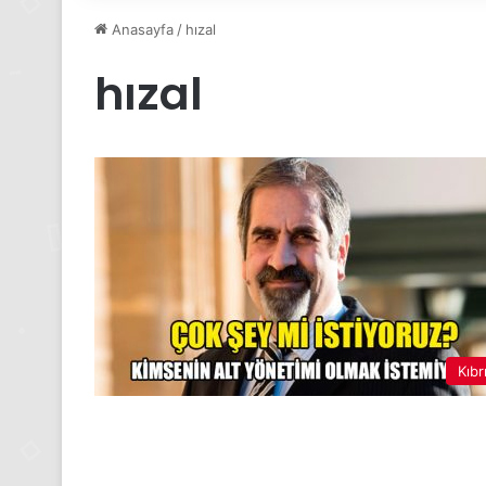
Anasayfa
/
hızal
hızal
Kıbr