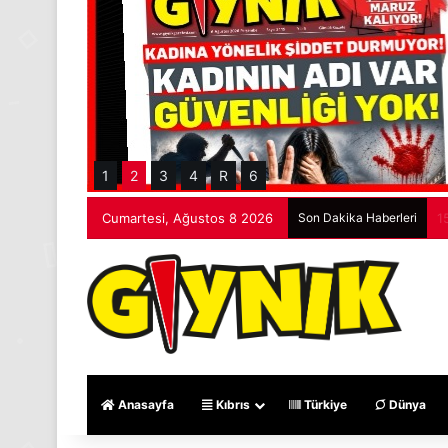
1
2
3
4
R
6
Cumartesi, Ağustos 8 2026
Son Dakika Haberleri
K
Anasayfa
Kıbrıs
Türkiye
Dünya