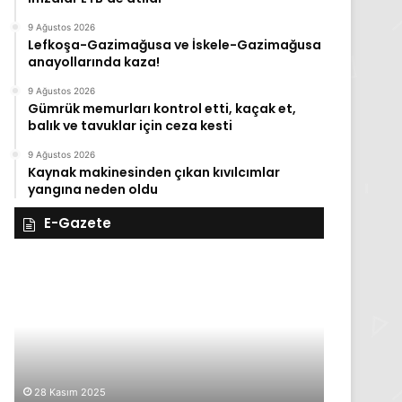
9 Ağustos 2026
Lefkoşa-Gazimağusa ve İskele-Gazimağusa
anayollarında kaza!
9 Ağustos 2026
Gümrük memurları kontrol etti, kaçak et,
balık ve tavuklar için ceza kesti
9 Ağustos 2026
Kaynak makinesinden çıkan kıvılcımlar
yangına neden oldu
E-Gazete
28
27
Kasım
Kasım
Cuma
Perşembe
2025,
2025,
Gıynık
Gıynık
Medya
Medya
manşetleri
manşetleri
28 Kasım 2025
27 Kasım 2