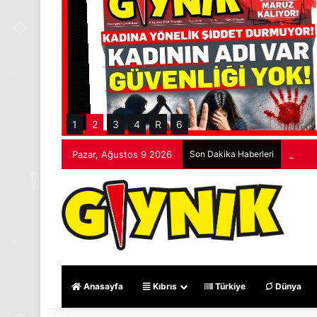
1
2
3
4
R
6
Pazar, Ağustos 9 2026
Son Dakika Haberleri
20 mot
Anasayfa
Kıbrıs
Türkiye
Dünya