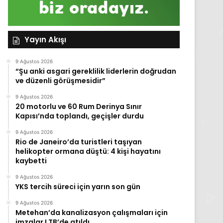
Yayın Akışı
9 Ağustos 2026
“Şu anki asgari gereklilik liderlerin doğrudan
ve düzenli görüşmesidir”
9 Ağustos 2026
20 motorlu ve 60 Rum Derinya Sınır
Kapısı’nda toplandı, geçişler durdu
9 Ağustos 2026
Rio de Janeiro’da turistleri taşıyan
helikopter ormana düştü: 4 kişi hayatını
kaybetti
9 Ağustos 2026
YKS tercih süreci için yarın son gün
9 Ağustos 2026
Metehan’da kanalizasyon çalışmaları için
imzalar LTB’de atıldı