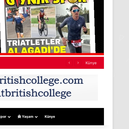
Künye
por
Yaşam
Künye