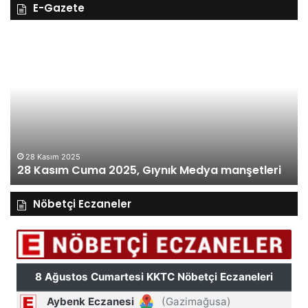
E-Gazete
28
27
Kasım
Ka
Cuma
Pe
2025,
20
Gıynık
Gı
Medya
M
manşetleri
ma
28 Kasım 2025
28 Kasım Cuma 2025, Gıynık Medya manşetleri
Nöbetçi Eczaneler