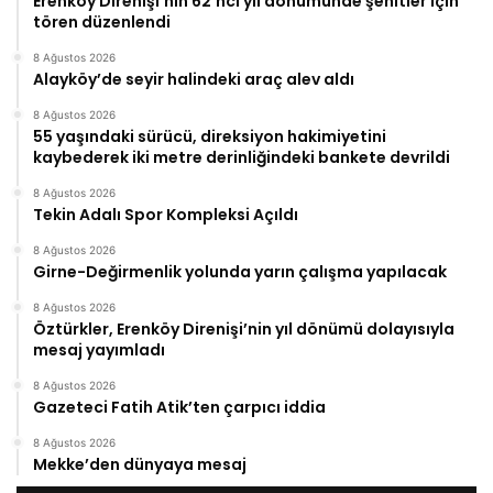
Erenköy Direnişi’nin 62’nci yıl dönümünde şehitler için
tören düzenlendi
8 Ağustos 2026
Alayköy’de seyir halindeki araç alev aldı
8 Ağustos 2026
55 yaşındaki sürücü, direksiyon hakimiyetini
kaybederek iki metre derinliğindeki bankete devrildi
8 Ağustos 2026
Tekin Adalı Spor Kompleksi Açıldı
8 Ağustos 2026
Girne-Değirmenlik yolunda yarın çalışma yapılacak
8 Ağustos 2026
Öztürkler, Erenköy Direnişi’nin yıl dönümü dolayısıyla
mesaj yayımladı
8 Ağustos 2026
Gazeteci Fatih Atik’ten çarpıcı iddia
8 Ağustos 2026
Mekke’den dünyaya mesaj