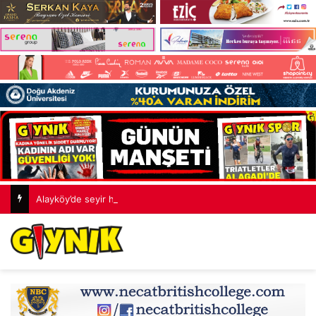
Alayköy’de seyir halindeki araç alev aldı