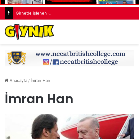
Girne’de işlenen cinayetin ardından 7 kişi tutuklandı
Anasayfa
/
İmran Han
İmran Han