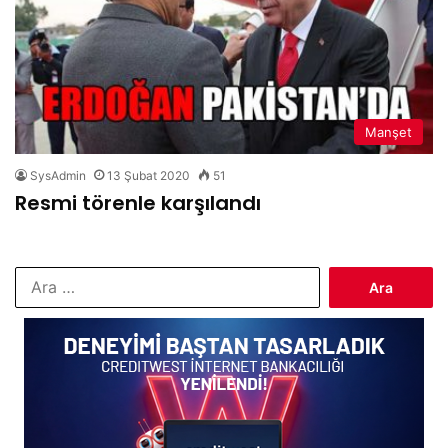
Manşet
SysAdmin
13 Şubat 2020
51
Resmi törenle karşılandı
Arama: