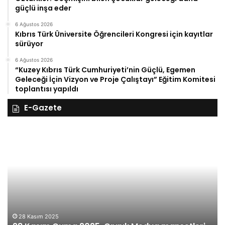
güçlü inşa eder
6 Ağustos 2026
Kıbrıs Türk Üniversite Öğrencileri Kongresi için kayıtlar
sürüyor
6 Ağustos 2026
“Kuzey Kıbrıs Türk Cumhuriyeti’nin Güçlü, Egemen
Geleceği İçin Vizyon ve Proje Çalıştayı” Eğitim Komitesi
toplantısı yapıldı
E-Gazete
28
27
Kasım
Ka
Cuma
Pe
2025,
20
Gıynık
Gı
Medya
M
manşetleri
ma
28 Kasım 2025