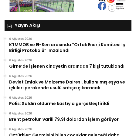
Yayın Akışı
6 Ağustos 2026
KTMMOB ve El-Sen arasında “Ortak Enerji Komitesi İş
Birliği Protokolü” imzalandı
6 Ağustos 2026
Girne’de işlenen cinayetin ardından 7 kişi tutuklandı
6 Ağustos 2026
Devlet Emlak ve Malzeme Dairesi, kullanılmış eşya ve
içkileri perakende usulü satışa çıkaracak
6 Ağustos 2026
Polis: Saldırı öldürme kastıyla gerçekleştirildi
6 Ağustos 2026
Brent petrolün varili 79,91 dolardan işlem görüyor
6 Ağustos 2026
Öztürkler: Geçmişini bilen çocuklar geleceği daha