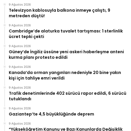
9 Ağustos 2026
Televizyon kablosuyla balkona inmeye çalıştı, 9
metreden düştü!
9 Ağustos 2026
Cambridge’de alaturka tuvalet tartışması: 1 sterlinlik
ücret tepki çekti
9 Ağustos 2026
Güney’de İngiliz üssüne yeni askeri haberleşme anteni
kurma planı protesto edildi
9 Ağustos 2026
Kanada’da orman yangınları nedeniyle 20 bine yakın
kişi için tahliye emri verildi
9 Ağustos 2026
Trafik denetimlerinde 402 sürücü rapor edildi, 6 sürücü
tutuklandı
9 Ağustos 2026
Gaziantep’te 4,5 büyüklüğünde deprem
9 Ağustos 2026
“Yükseköğretim Kanunu ve Bazı Kanunlarda Değişiklik