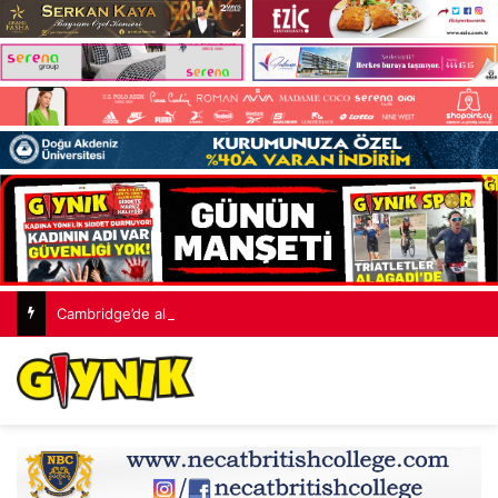
Cambridge’de alaturka tuvalet tartışması: 1 sterlinlik ücret tepki çekti