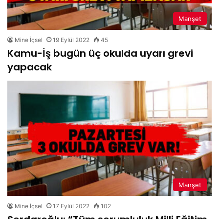
Manşet
Mine İçsel
19 Eylül 2022
45
Kamu-İş bugün üç okulda uyarı grevi
yapacak
Manşet
Mine İçsel
17 Eylül 2022
102