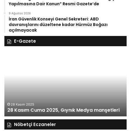
Yapılmasına Dair Kanun” Resmi Gazete’de
9 Ağustos 2026
İran Güvenlik Konseyi Genel Sekreteri: ABD
davranışlarını düzeltene kadar Hürmüz Boğazı
açılmayacak
E-Gazete
28
27
Kasım
Ka
Cuma
Pe
2025,
20
Gıynık
Gı
Medya
M
manşetleri
ma
28 Kasım 2025
28 Kasım Cuma 2025, Gıynık Medya manşetleri
Nöbetçi Eczaneler