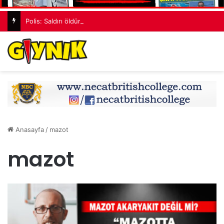
Polis: Saldırı öldürme kastıyla gerçekleştirildi
Anasayfa
/
mazot
mazot