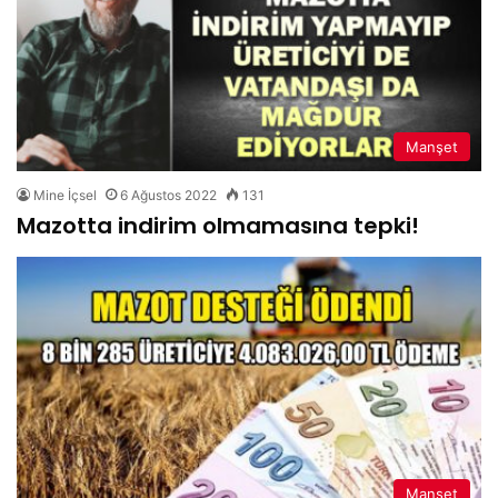
Manşet
Mine İçsel
6 Ağustos 2022
131
Mazotta indirim olmamasına tepki!
Manşet