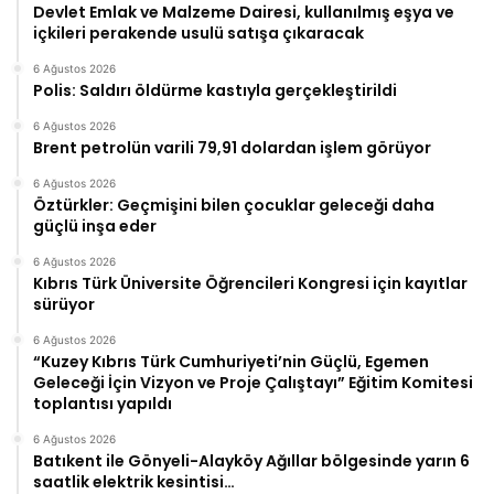
Devlet Emlak ve Malzeme Dairesi, kullanılmış eşya ve
içkileri perakende usulü satışa çıkaracak
6 Ağustos 2026
Polis: Saldırı öldürme kastıyla gerçekleştirildi
6 Ağustos 2026
Brent petrolün varili 79,91 dolardan işlem görüyor
6 Ağustos 2026
Öztürkler: Geçmişini bilen çocuklar geleceği daha
güçlü inşa eder
6 Ağustos 2026
Kıbrıs Türk Üniversite Öğrencileri Kongresi için kayıtlar
sürüyor
6 Ağustos 2026
“Kuzey Kıbrıs Türk Cumhuriyeti’nin Güçlü, Egemen
Geleceği İçin Vizyon ve Proje Çalıştayı” Eğitim Komitesi
toplantısı yapıldı
6 Ağustos 2026
Batıkent ile Gönyeli-Alayköy Ağıllar bölgesinde yarın 6
saatlik elektrik kesintisi…