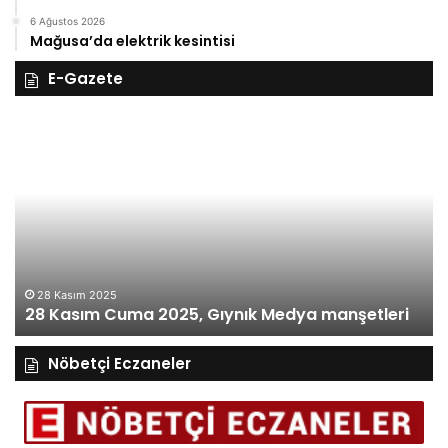
6 Ağustos 2026
Mağusa’da elektrik kesintisi
E-Gazete
28
27
Kasım
Ka
Cuma
Pe
2025,
20
Gıynık
Gı
Medya
M
manşetleri
ma
28 Kasım 2025
28 Kasım Cuma 2025, Gıynık Medya manşetleri
Nöbetçi Eczaneler