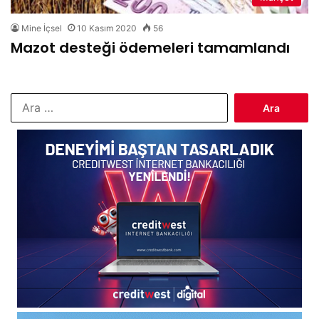
Mine İçsel
10 Kasım 2020
56
Mazot desteği ödemeleri tamamlandı
Arama: