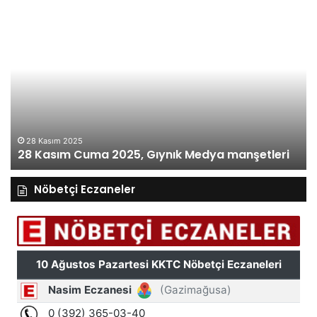
28
27
Kasım
Ka
Cuma
Pe
2025,
20
Gıynık
Gı
Medya
M
manşetleri
ma
28 Kasım 2025
28 Kasım Cuma 2025, Gıynık Medya manşetleri
Nöbetçi Eczaneler