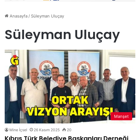
Anasayfa
/
Süleyman Uluçay
Süleyman Uluçay
Manşet
Mine İçsel
26 Kasım 2025
20
Kıbrıs Türk Belediye Başkanları Derneği,