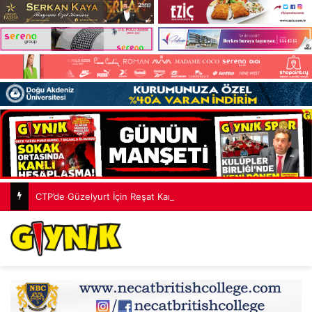
CTP’de Güzelyurt İçin Reşat Kansoy Dönemi