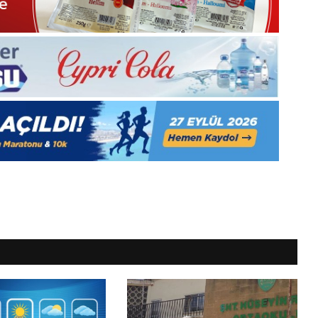
Gıynık
Medya
manşetleri
1 Aralık 2025
5, Gıynık
1 Aralık Pazartesi 2025, Gıynık
Medya manşetleri