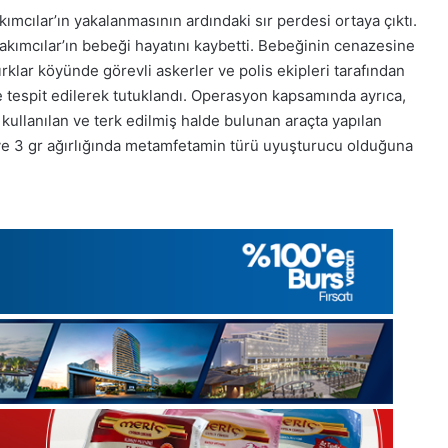
ımcılar’ın yakalanmasının ardındaki sır perdesi ortaya çıktı.
kımcılar’ın bebeği hayatını kaybetti. Bebeğinin cenazesine
rklar köyünde görevli askerler ve polis ekipleri tarafından
 tespit edilerek tutuklandı. Operasyon kapsamında ayrıca,
ullanılan ve terk edilmiş halde bulunan araçta yapılan
i ve 3 gr ağırlığında metamfetamin türü uyuşturucu olduğuna
1
Aralık
Pazartesi
2025,