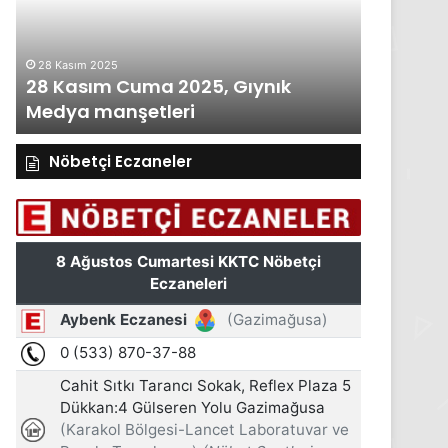
Gıynık
Gıynık
Medya
Medya
manşetleri
manşetleri
28 Kasım 2025
27 Kasım 2
28 Kasım Cuma 2025, Gıynık
27 Kası
Medya manşetleri
Medya m
Nöbetçi Eczaneler