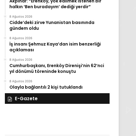
Akpınar: “Erenköy, yok edilmek istenen bir
halkın ‘Ben buradayım’ dediği yerdir”
8 Ağustos 2026
Cidde’deki zirve Yunanistan basınında
gündem oldu
8 Ağustos 2026
İş insanı Şehmuz Kaya’dan isim benzerliği
açıklaması
8 Ağustos 2026
Cumhurbaşkanı, Erenköy Direnişi’nin 62’nci
yıl dönümü töreninde konuştu
8 Ağustos 2026
Olayla bağlantılı 2 kişi tutuklandı
E-Gazete
28
27
Kasım
Kasım
Cuma
Perşembe
2025,
2025,