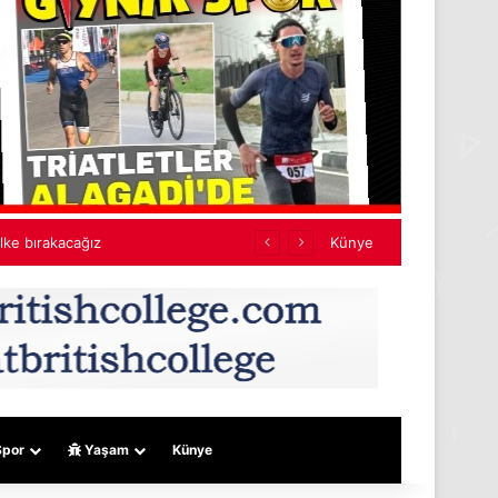
yacak
Künye
por
Yaşam
Künye