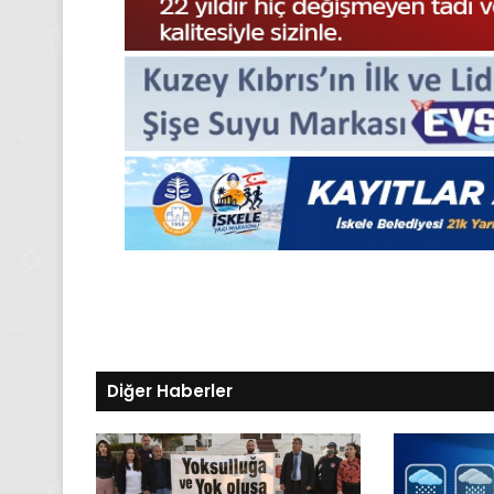
Gıynık
Medya
manşetleri
24 Kasım 2025
24 Kasım Pazartesi 202
Medya manşetleri
Diğer Haberler