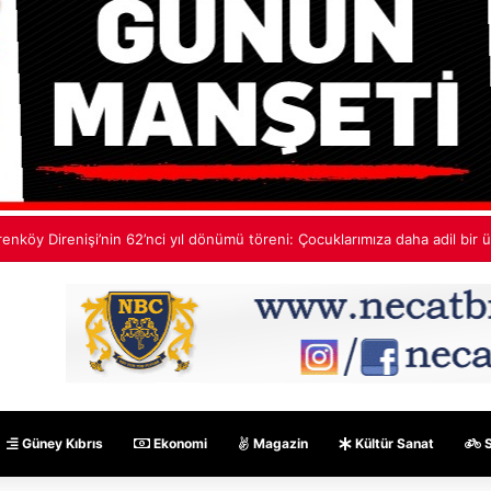
edif Ekinci: Çok yakında bu ülkede TDP’siz hiçbir hükümet hesabı tutma
Güney Kıbrıs
Ekonomi
Magazin
Kültür Sanat
S