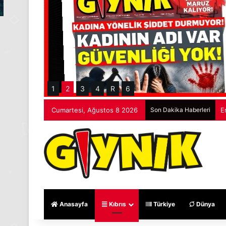
1
2
3
4
R
6
Cumartesi, Ağustos 8 2026
Son Dakika Haberleri
R
Anasayfa
Kıbrıs
Türkiye
Dünya