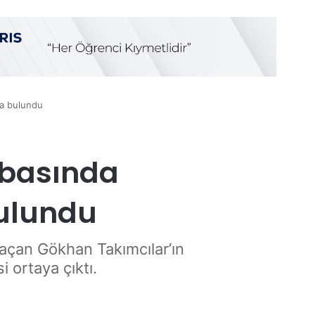
da bulundu
abasında
ulundu
kaçan Gökhan Takımcılar’ın
 ortaya çıktı.