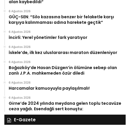
alan kaybedildi”
6 Ağustos 2026
GÜÇ-SEN: “Silo kazasına benzer bir felaketle karşı
karşıya kalınmaması adına harekete geçtik”
6 Ağustos 2026
İncirli: Yerel yönetimler fark yaratıyor
6 Ağustos 2026
İskele’de, ilk kez uluslararası maraton düzenleniyor
6 Ağustos 2026
Boğazköy’de Hasan Düzgen’in ölümüne sebep olan
zanlı J.P.A. mahkemeden özür diledi
6 Ağustos 2026
Harcamalar kamuoyuyla paylaşılmalı!
6 Ağustos 2026
Girne’de 2024 yılında meydana gelen toplu tecavüze
ceza yağdı. Esendağli sert konuştu:
E-Gazete