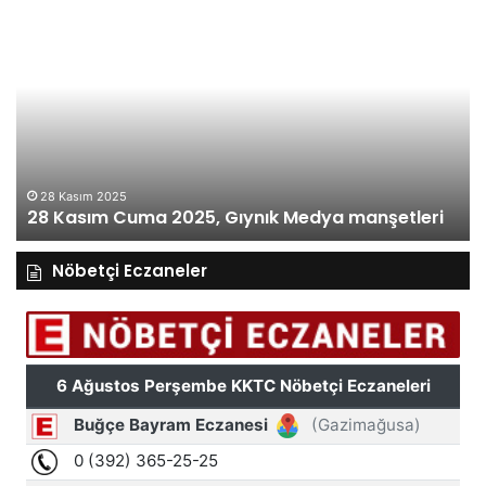
28
27
Kasım
Ka
Cuma
Pe
2025,
20
Gıynık
Gı
Medya
M
manşetleri
ma
28 Kasım 2025
28 Kasım Cuma 2025, Gıynık Medya manşetleri
Nöbetçi Eczaneler