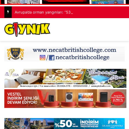
Avrupa’da orman yangınları: “530 bin hektardan fazla alan kaybedildi”