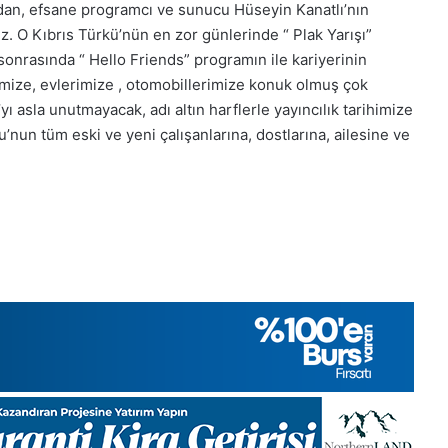
Kasım
dan, efsane programcı ve sunucu Hüseyin Kanatlı’nın
Cuma
 O Kıbrıs Türkü’nün en zor günlerinde “ Plak Yarışı”
2025,
onrasında “ Hello Friends” programın ile kariyerinin
Gıynık
imize, evlerimize , otomobillerimize konuk olmuş çok
Medya
yı asla unutmayacak, adı altın harflerle yayıncılık tarihimize
manşetleri
28 Kasım 2025
nun tüm eski ve yeni çalışanlarına, dostlarına, ailesine ve
 Gıynık
28 Kasım Cuma 2025, Gıynık
Medya manşetleri