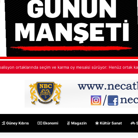
ehmet Aktunç’tan ekip paylaşımı: Ortak akıl, cesur fikirler, umut dolu pro
Güney Kıbrıs
Ekonomi
Magazin
Kültür Sanat
S