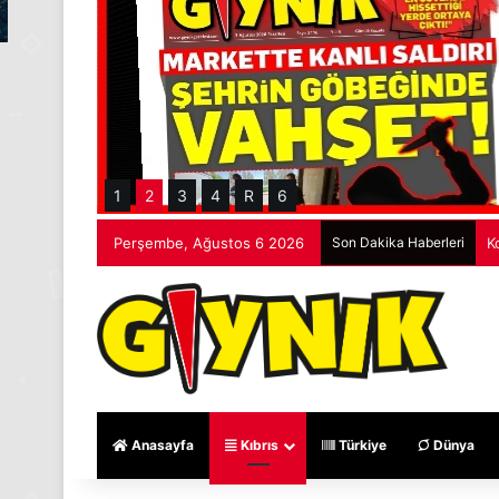
1
2
3
4
R
6
Perşembe, Ağustos 6 2026
Son Dakika Haberleri
M
Anasayfa
Kıbrıs
Türkiye
Dünya