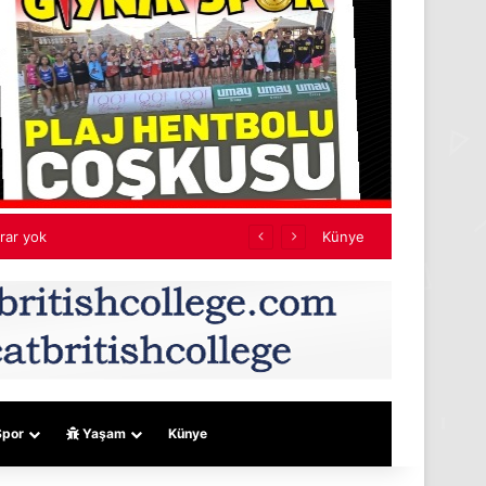
jeler
Künye
por
Yaşam
Künye