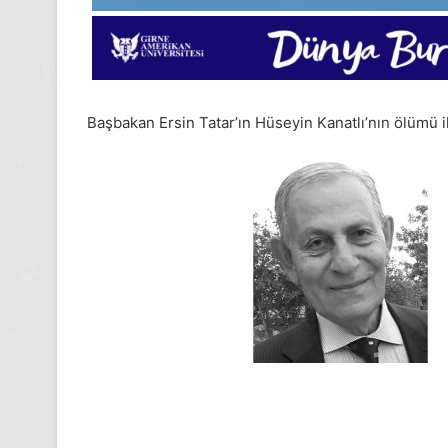
Başbakan Ersin Tatar’ın Hüseyin Kanatlı’nın ölümü il
1