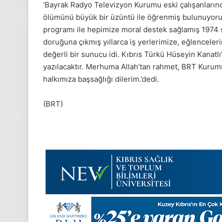
Aralık
‘Bayrak Radyo Televizyon Kurumu eski çalışanların
Pazartesi
ölümünü büyük bir üzüntü ile öğrenmiş bulunuyoruz.
2025,
programı ile hepimize moral destek sağlamış 1974 s
Gıynık
doruğuna çıkmış yıllarca iş yerlerimize, eğlenceler
Medya
değerli bir sunucu idi. Kıbrıs Türkü Hüseyin Kanatlı’
manşetleri
1 Aralık 2025
yazılacaktır. Merhuma Allah’tan rahmet, BRT Kurumu’
zartesi 2025, Gıynık
1 Aralık Pazartesi 2025,
halkımıza başsağlığı dilerim.’dedi.
etleri
Medya manşetleri
(BRT)