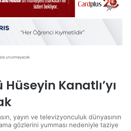
 asla unutmayacak
ü Hüseyin Kanatlı’yı
ak
asın, yayın ve televizyonculuk dünyasının
şama gözlerini yumması nedeniyle taziye