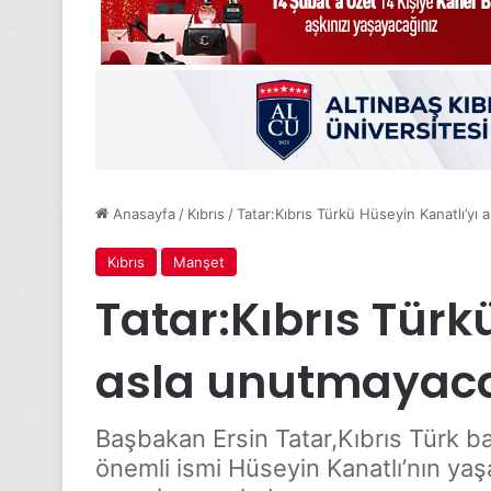
Anasayfa
/
Kıbrıs
/
Tatar:Kıbrıs Türkü Hüseyin Kanatlı’yı
Kıbrıs
Manşet
Tatar:Kıbrıs Türk
asla unutmayac
Başbakan Ersin Tatar,Kıbrıs Türk b
önemli ismi Hüseyin Kanatlı’nın ya