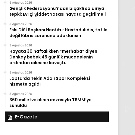
5 Ağustos 2026
Gençlik Federasyonu’ndan bıçaklı saldırıya
tepki: Ev İçi Şiddet Yasası hayata geçirilmeli
5 Ağustos 2026
Eski DİSİ Başkanı Neofitu: Hristodulidis, tatile
değil Kıbrıs sorununa odaklansın
5 Ağustos 2026
Hayata 30 haftalıkken “merhaba” diyen
Denkay bebek 45 günlük mücadelenin
ardından ailesine kavuştu
5 Ağustos 2026
Lapta’da Tekin Adalı Spor Kompleksi
hizmete açıldı
5 Ağustos 2026
360 milletvekilinin imzasıyla TBMM’ye
sunuldu
E-Gazete
27
26