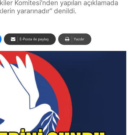
şkiler Komitesi’nden yapılan açıklamada
lerin yararınadır” denildi.
E-Posta ile paylaş
Yazdır