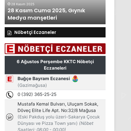
28 Kasım 2025
27 Kasım 2
28 Kasım Cuma 2025, Gıynık
27 Kası
Medya manşetleri
Medya m
Nöbetçi Eczaneler