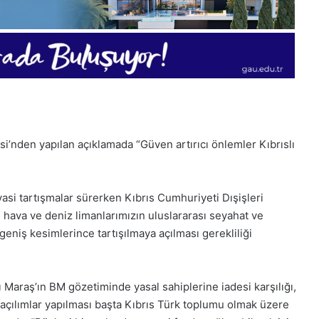
si’nden yapılan açıklamada “Güven artırıcı önlemler Kıbrıslı
yasi tartışmalar sürerken Kıbrıs Cumhuriyeti Dışişleri
ğı hava ve deniz limanlarımızın uluslararası seyahat ve
1
geniş kesimlerince tartışılmaya açılması gerekliliği
Aralık
Pazartesi
2025,
Maraş’ın BM gözetiminde yasal sahiplerine iadesi karşılığı,
Gıynık
Medya
çılımlar yapılması başta Kıbrıs Türk toplumu olmak üzere
manşetleri