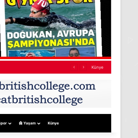
i sert konuştu:
Künye
por
Yaşam
Künye