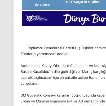
Toplumcu Demokrasi Partisi Dış İlişkiler Komite
Türklerin yararınadır” denildi.
Açıklamada, Kuzey Kıbrıs’ta müdahaleler ve kısır si
Bakanı Kasulides’in dile getirdiği ve “Maraş karşılı
24
ticarete açılmasını” içeren paketin acilen toplumun 
Kasım
vurgulandı.
Pazartesi
2025,
BM Güvenlik Konseyi kararları doğrultusunda kapalı 
Gıynık
Medya
Ercan ve Mağusa limanında BM ve AB denetiminde a
manşetleri