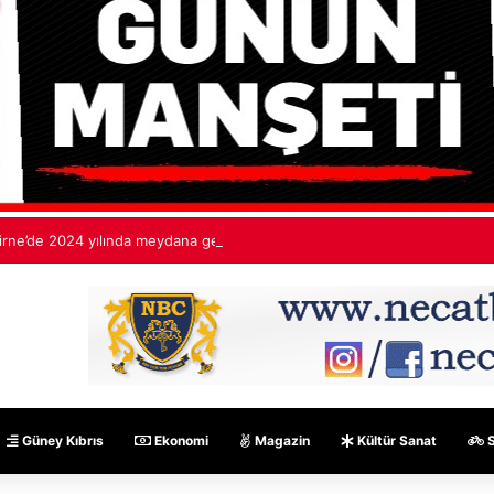
irne’de 2024 yılında meydana gelen toplu tecavüze ceza yağdı. Esendağl
Güney Kıbrıs
Ekonomi
Magazin
Kültür Sanat
S