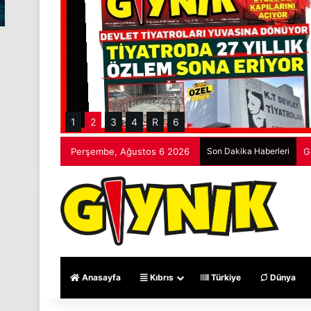
1
2
3
4
R
6
Perşembe, Ağustos 6 2026
Son Dakika Haberleri
G
Anasayfa
Kıbrıs
Türkiye
Dünya