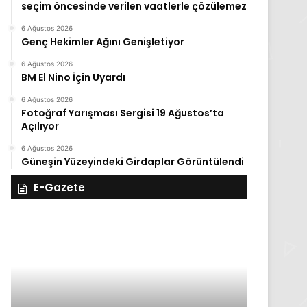
seçim öncesinde verilen vaatlerle çözülemez
6 Ağustos 2026
Genç Hekimler Ağını Genişletiyor
6 Ağustos 2026
BM El Nino İçin Uyardı
6 Ağustos 2026
Fotoğraf Yarışması Sergisi 19 Ağustos’ta
Açılıyor
6 Ağustos 2026
Güneşin Yüzeyindeki Girdaplar Görüntülendi
E-Gazete
28
27
Kasım
Kasım
Cuma
Perşembe
2025,
2025,
Gıynık
Gıynık
Medya
Medya
manşetleri
manşetleri