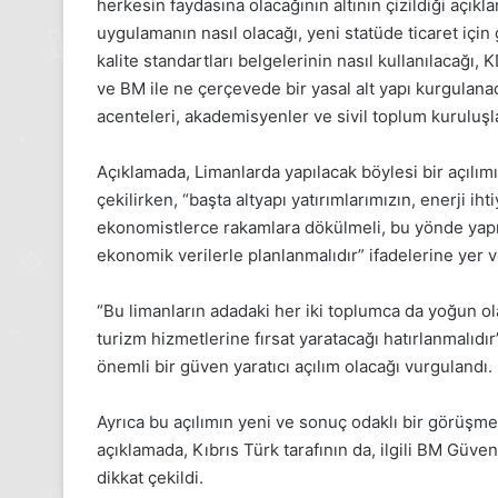
herkesin faydasına olacağının altının çizildiği açık
24 Kasım 2025
uygulamanın nasıl olacağı, yeni statüde ticaret için 
24 Kasım Pazartesi 202
kalite standartları belgelerinin nasıl kullanılacağı,
Medya manşetleri
ve BM ile ne çerçevede bir yasal alt yapı kurgulanac
acenteleri, akademisyenler ve sivil toplum kuruluşlar
Açıklamada, Limanlarda yapılacak böylesi bir açılı
çekilirken, “başta altyapı yatırımlarımızın, enerji ih
ekonomistlerce rakamlara dökülmeli, bu yönde yapı
ekonomik verilerle planlanmalıdır” ifadelerine yer ve
“Bu limanların adadaki her iki toplumca da yoğun ol
turizm hizmetlerine fırsat yaratacağı hatırlanmalıdı
önemli bir güven yaratıcı açılım olacağı vurgulandı.
Ayrıca bu açılımın yeni ve sonuç odaklı bir görüşm
açıklamada, Kıbrıs Türk tarafının da, ilgili BM Güve
dikkat çekildi.