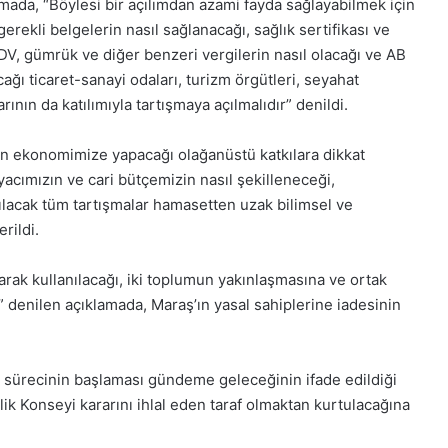
lamada, “Böylesi bir açılımdan azami fayda sağlayabilmek için
1 Aralık 2025
gerekli belgelerin nasıl sağlanacağı, sağlık sertifikası ve
5, Gıynık
1 Aralık Pazartesi 2025, Gıynık
 KDV, gümrük ve diğer benzeri vergilerin nasıl olacağı ve AB
Medya manşetleri
ağı ticaret-sanayi odaları, turizm örgütleri, seyahat
ının da katılımıyla tartışmaya açılmalıdır” denildi.
mın ekonomimize yapacağı olağanüstü katkılara dikkat
tiyacımızın ve cari bütçemizin nasıl şekilleneceği,
lacak tüm tartışmalar hamasetten uzak bilimsel ve
rildi.
arak kullanılacağı, iki toplumun yakınlaşmasına ve ortak
r” denilen açıklamada, Maraş’ın yasal sahiplerine iadesinin
e sürecinin başlaması gündeme geleceğinin ifade edildiği
nlik Konseyi kararını ihlal eden taraf olmaktan kurtulacağına